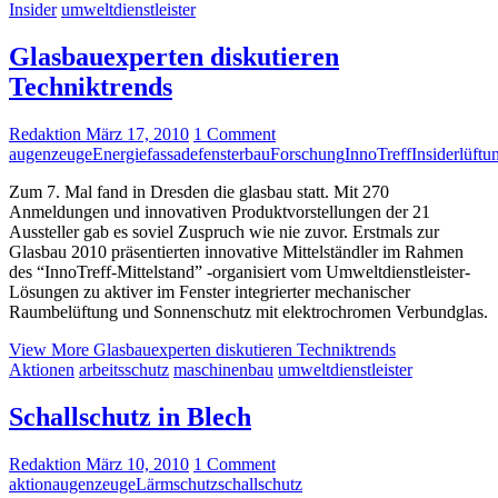
Insider
umweltdienstleister
Glasbauexperten diskutieren
Techniktrends
Redaktion
März 17, 2010
1 Comment
augenzeuge
Energie
fassade
fensterbau
Forschung
InnoTreff
Insider
lüftu
Zum 7. Mal fand in Dresden die glasbau statt. Mit 270
Anmeldungen und innovativen Produktvorstellungen der 21
Aussteller gab es soviel Zuspruch wie nie zuvor. Erstmals zur
Glasbau 2010 präsentierten innovative Mittelständler im Rahmen
des “InnoTreff-Mittelstand” -organisiert vom Umweltdienstleister-
Lösungen zu aktiver im Fenster integrierter mechanischer
Raumbelüftung und Sonnenschutz mit elektrochromen Verbundglas.
View More
Glasbauexperten diskutieren Techniktrends
Aktionen
arbeitsschutz
maschinenbau
umweltdienstleister
Schallschutz in Blech
Redaktion
März 10, 2010
1 Comment
aktion
augenzeuge
Lärmschutz
schallschutz