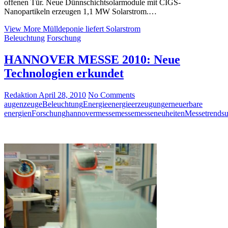
offenen Tür. Neue Dünnschichtsolarmodule mit CIGS-
Nanopartikeln erzeugen 1,1 MW Solarstrom.…
View More
Mülldeponie liefert Solarstrom
Beleuchtung
Forschung
HANNOVER MESSE 2010: Neue
Technologien erkundet
Redaktion
April 28, 2010
No Comments
augenzeuge
Beleuchtung
Energie
energieerzeugung
erneuerbare
energien
Forschung
hannovermesse
messe
messeneuheiten
Messetrends
u