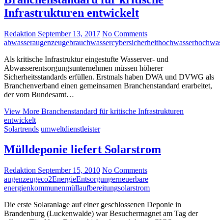
Infrastrukturen entwickelt
Redaktion
September 13, 2017
No Comments
abwasser
augenzeuge
brauchwasser
cybersicherheit
hochwasser
hochwas
Als kritische Infrastruktur eingestufte Wasserver- und
Abwasserentsorgungsunternehmen müssen höherer
Sicherheitsstandards erfüllen. Erstmals haben DWA und DVWG als
Branchenverband einen gemeinsamen Branchenstandard erarbeitet,
der vom Bundesamt…
View More
Branchenstandard für kritische Infrastrukturen
entwickelt
Solartrends
umweltdienstleister
Mülldeponie liefert Solarstrom
Redaktion
September 15, 2010
No Comments
augenzeuge
co2
Energie
Entsorgung
erneuerbare
energien
kommunen
müllaufbereitung
solar
strom
Die erste Solaranlage auf einer geschlossenen Deponie in
Brandenburg (Luckenwalde) war Besuchermagnet am Tag der