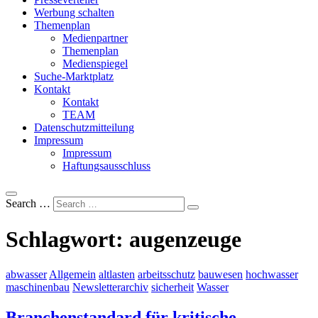
Werbung schalten
Themenplan
Medienpartner
Themenplan
Medienspiegel
Suche-Marktplatz
Kontakt
Kontakt
TEAM
Datenschutzmitteilung
Impressum
Impressum
Haftungsausschluss
Search …
Schlagwort:
augenzeuge
abwasser
Allgemein
altlasten
arbeitsschutz
bauwesen
hochwasser
maschinenbau
Newsletterarchiv
sicherheit
Wasser
Branchenstandard für kritische