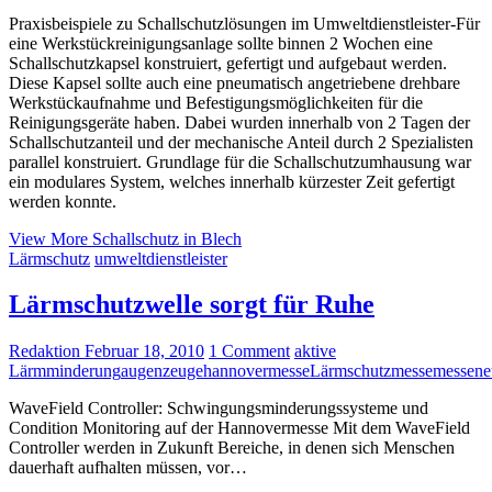
Praxisbeispiele zu Schallschutzlösungen im Umweltdienstleister-Für
eine Werkstückreinigungsanlage sollte binnen 2 Wochen eine
Schallschutzkapsel konstruiert, gefertigt und aufgebaut werden.
Diese Kapsel sollte auch eine pneumatisch angetriebene drehbare
Werkstückaufnahme und Befestigungsmöglichkeiten für die
Reinigungsgeräte haben. Dabei wurden innerhalb von 2 Tagen der
Schallschutzanteil und der mechanische Anteil durch 2 Spezialisten
parallel konstruiert. Grundlage für die Schallschutzumhausung war
ein modulares System, welches innerhalb kürzester Zeit gefertigt
werden konnte.
View More
Schallschutz in Blech
Lärmschutz
umweltdienstleister
Lärmschutzwelle sorgt für Ruhe
Redaktion
Februar 18, 2010
1 Comment
aktive
Lärmminderung
augenzeuge
hannovermesse
Lärmschutz
messe
messene
WaveField Controller: Schwingungsminderungssysteme und
Condition Monitoring auf der Hannovermesse Mit dem WaveField
Controller werden in Zukunft Bereiche, in denen sich Menschen
dauerhaft aufhalten müssen, vor…