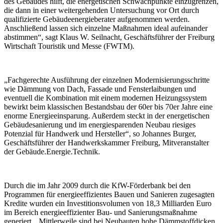
des Gebäudes hilft, die energetischen Schwachpunkte einzugrenzen,
die dann in einer weitergehenden Untersuchung vor Ort durch
qualifizierte Gebäudeenergieberater aufgenommen werden.
Anschließend lassen sich einzelne Maßnahmen ideal aufeinander
abstimmen“, sagt Klaus W. Seilnacht, Geschäftsführer der Freiburg
Wirtschaft Touristik und Messe (FWTM).
„Fachgerechte Ausführung der einzelnen Modernisierungsschritte
wie Dämmung von Dach, Fassade und Fensterlaibungen und
eventuell die Kombination mit einem modernen Heizungssystem
bewirkt beim klassischen Bestandsbau der 60er bis 70er Jahre eine
enorme Energieeinsparung. Außerdem steckt in der energetischen
Gebäudesanierung und im energiesparenden Neubau riesiges
Potenzial für Handwerk und Hersteller“, so Johannes Burger,
Geschäftsführer der Handwerkskammer Freiburg, Mitveranstalter
der Gebäude.Energie.Technik.
Durch die im Jahr 2009 durch die KfW-Förderbank bei den
Programmen für energieeffizientes Bauen und Sanieren zugesagten
Kredite wurden ein Investitionsvolumen von 18,3 Milliarden Euro
im Bereich energieeffizienter Bau- und Sanierungsmaßnahme
generiert. „Mittlerweile sind bei Neubauten hohe Dämmstoffdicken