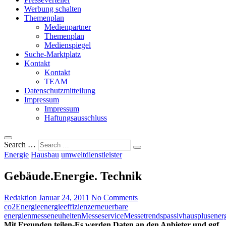
Werbung schalten
Themenplan
Medienpartner
Themenplan
Medienspiegel
Suche-Marktplatz
Kontakt
Kontakt
TEAM
Datenschutzmitteilung
Impressum
Impressum
Haftungsausschluss
Search …
Energie
Hausbau
umweltdienstleister
Gebäude.Energie. Technik
Redaktion
Januar 24, 2011
No Comments
co2
Energie
energieeffizienz
erneuerbare
energien
messeneuheiten
Messeservice
Messetrends
passivhaus
plusener
Mit Freunden teilen-Es werden Daten an den Anbieter und ggf.