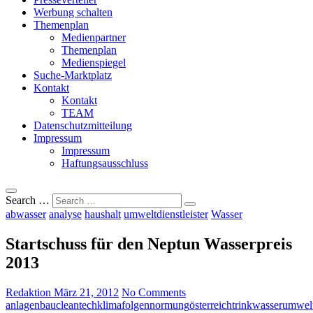
Werbung schalten
Themenplan
Medienpartner
Themenplan
Medienspiegel
Suche-Marktplatz
Kontakt
Kontakt
TEAM
Datenschutzmitteilung
Impressum
Impressum
Haftungsausschluss
Search …
abwasser
analyse
haushalt
umweltdienstleister
Wasser
Startschuss für den Neptun Wasserpreis
2013
Redaktion
März 21, 2012
No Comments
anlagenbau
cleantech
klimafolgen
normung
österreich
trinkwasser
umwelt