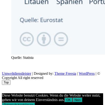
Quelle: Statista
Umweltdienstleister
| Designed by:
Theme Freesia
|
WordPress
| ©
Copyright All right reserved
Top
Aptekazdrowia
Diese Website benutzt Cookies. Wenn du die Website weiter nutzt,
gehen wir von deinem Einverständnis aus.
OK
Nein
Datenschutzerklärung