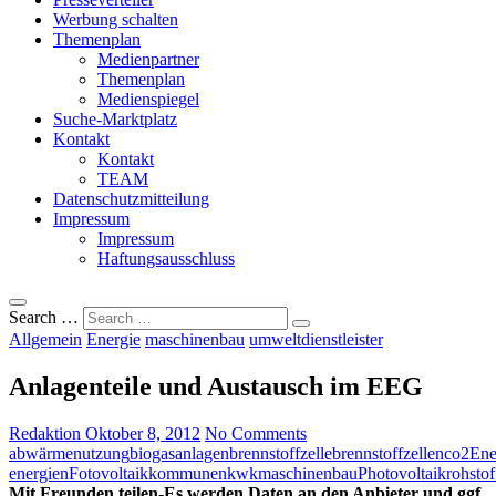
Werbung schalten
Themenplan
Medienpartner
Themenplan
Medienspiegel
Suche-Marktplatz
Kontakt
Kontakt
TEAM
Datenschutzmitteilung
Impressum
Impressum
Haftungsausschluss
Search …
Allgemein
Energie
maschinenbau
umweltdienstleister
Anlagenteile und Austausch im EEG
Redaktion
Oktober 8, 2012
No Comments
abwärmenutzung
biogasanlagen
brennstoffzelle
brennstoffzellen
co2
Ene
energien
Fotovoltaik
kommunen
kwk
maschinenbau
Photovoltaik
rohstof
Mit Freunden teilen-Es werden Daten an den Anbieter und ggf.