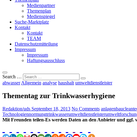
Medienpartner
Themenplan
Medienspiegel
Suche-Marktplatz
Kontakt
Kontakt
TEAM
Datenschutzmitteilung
Impressum
Impressum
Haftungsausschluss
Search …
abwasser
Allgemein
analyse
haushalt
umweltdienstleister
Thementag zur Trinkwasserhygiene
Redaktion/uds
September 18, 2013
No Comments
anlagenbau
cleante
Technologien
normung
trinkwasser
umweltdienstleister
umweltforschun
Mit Freunden teilen-Es werden Daten an den Anbieter und ggf. w