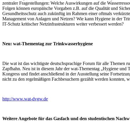
zentraler Fragestellungen: Welche Auswirkungen auf die Wasserress
Folgen können europäische Vorgaben z.B. auf die Qualität und Siche
Gesundheitsschutz auch zukünftig im Rahmen einer oftmals verkürzte
Management von Anlagen und Netzen? Wie kann Hygiene in der Trinkw
IT-Schutz kritischer Netzinfrastrukturen weiter verbessert werden?
Neu: wat-Thementag zur Trinkwasserhygiene
Die wat ist das wichtigste deutschsprachige Forum für alle Themen r
Zapfhahn. Neu ist in diesem Jahr der wat-Thementag „Hygiene und T
Kongress und findet anschließend in der Ausstellung seine Fortsetzu
nicht zu den regelmäßigen Fachbesuchern gezählt werden konnten, wi
http://www.wat-dvgw.de
Weitere Angebote für das Gasfach und den studentischen Nach