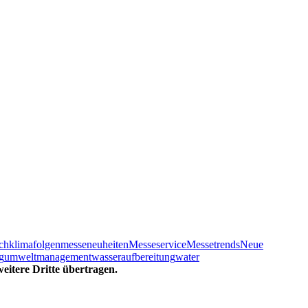
ch
klimafolgen
messeneuheiten
Messeservice
Messetrends
Neue
g
umweltmanagement
wasseraufbereitung
water
eitere Dritte übertragen.