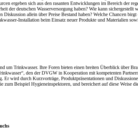
ourcen ergeben sich aus den rasanten Entwicklungen im Bereich der r
rheit der deutschen Wasserversorgung haben? Wie kann sichergestellt 
n Diskussion allein über Preise Bestand haben? Welche Chancen birgt 
asser-Installation beim Einsatz neuer Produkte und Materialien sow
und um Trinkwasser. Ihre Foren bieten einen breiten Überblick über B
rinkwasser“, den der DVGW in Kooperation mit kompetenten Partnern a
ng. Er wird durch Kurzvorträge, Produktpräsentationen und Diskussionen
e zum Beispiel Hygieneinspektoren, und bereichert auf diese Weise d
wuchs