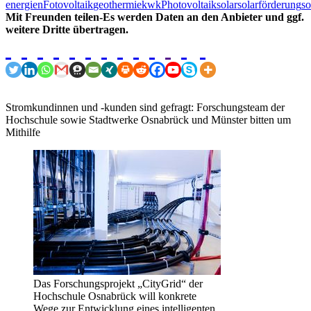
energien
Fotovoltaik
geothermie
kwk
Photovoltaik
solar
solarförderung
so
Mit Freunden teilen-Es werden Daten an den Anbieter und ggf.
weitere Dritte übertragen.
Stromkundinnen und -kunden sind gefragt: Forschungsteam der
Hochschule sowie Stadtwerke Osnabrück und Münster bitten um
Mithilfe
Das Forschungsprojekt „CityGrid“ der
Hochschule Osnabrück will konkrete
Wege zur Entwicklung eines intelligenten