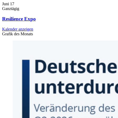
Juni
17
Ganztägig
Resilience Expo
Kalender anzeigen
Grafik des Monats