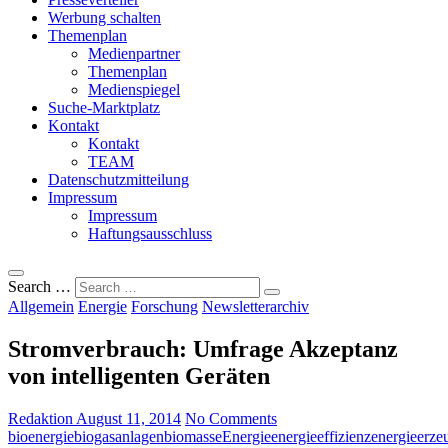
Werbung schalten
Themenplan
Medienpartner
Themenplan
Medienspiegel
Suche-Marktplatz
Kontakt
Kontakt
TEAM
Datenschutzmitteilung
Impressum
Impressum
Haftungsausschluss
Search …
Allgemein
Energie
Forschung
Newsletterarchiv
Stromverbrauch: Umfrage Akzeptanz
von intelligenten Geräten
Redaktion
August 11, 2014
No Comments
bioenergie
biogasanlagen
biomasse
Energie
energieeffizienz
energieerze