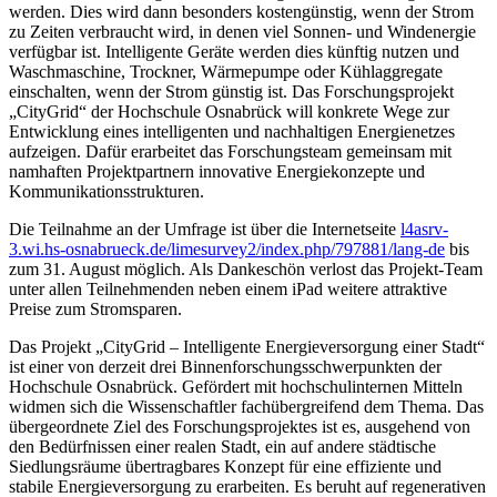
werden. Dies wird dann besonders kostengünstig, wenn der Strom
zu Zeiten verbraucht wird, in denen viel Sonnen- und Windenergie
verfügbar ist. Intelligente Geräte werden dies künftig nutzen und
Waschmaschine, Trockner, Wärmepumpe oder Kühlaggregate
einschalten, wenn der Strom günstig ist. Das Forschungsprojekt
„CityGrid“ der Hochschule Osnabrück will konkrete Wege zur
Entwicklung eines intelligenten und nachhaltigen Energienetzes
aufzeigen. Dafür erarbeitet das Forschungsteam gemeinsam mit
namhaften Projektpartnern innovative Energiekonzepte und
Kommunikationsstrukturen.
Die Teilnahme an der Umfrage ist über die Internetseite
l4asrv-
3.wi.hs-osnabrueck.de/limesurvey2/index.php/797881/lang-de
bis
zum 31. August möglich. Als Dankeschön verlost das Projekt-Team
unter allen Teilnehmenden neben einem iPad weitere attraktive
Preise zum Stromsparen.
Das Projekt „CityGrid – Intelligente Energieversorgung einer Stadt“
ist einer von derzeit drei Binnenforschungsschwerpunkten der
Hochschule Osnabrück. Gefördert mit hochschulinternen Mitteln
widmen sich die Wissenschaftler fachübergreifend dem Thema. Das
übergeordnete Ziel des Forschungsprojektes ist es, ausgehend von
den Bedürfnissen einer realen Stadt, ein auf andere städtische
Siedlungsräume übertragbares Konzept für eine effiziente und
stabile Energieversorgung zu erarbeiten. Es beruht auf regenerativen