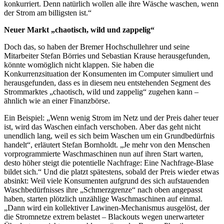
konkurriert. Denn natürlich wollen alle ihre Wäsche waschen, wenn
der Strom am billigsten ist.“
Neuer Markt „chaotisch, wild und zappelig“
Doch das, so haben der Bremer Hochschullehrer und seine
Mitarbeiter Stefan Börries und Sebastian Krause herausgefunden,
könnte womöglich nicht klappen. Sie haben die
Konkurrenzsituation der Konsumenten im Computer simuliert und
herausgefunden, dass es in diesem neu entstehenden Segment des
Strommarktes „chaotisch, wild und zappelig“ zugehen kann –
ähnlich wie an einer Finanzbörse.
Ein Beispiel: „Wenn wenig Strom im Netz und der Preis daher teuer
ist, wird das Waschen einfach verschoben. Aber das geht nicht
unendlich lang, weil es sich beim Waschen um ein Grundbedürfnis
handelt“, erläutert Stefan Bornholdt. „Je mehr von den Menschen
vorprogrammierte Waschmaschinen nun auf ihren Start warten,
desto höher steigt die potentielle Nachfrage: Eine Nachfrage-Blase
bildet sich.“ Und die platzt spätestens, sobald der Preis wieder etwas
absinkt: Weil viele Konsumenten aufgrund des sich aufstauenden
Waschbedürfnisses ihre „Schmerzgrenze“ nach oben angepasst
haben, starten plötzlich unzählige Waschmaschinen auf einmal.
„Dann wird ein kollektiver Lawinen-Mechanismus ausgelöst, der
die Stromnetze extrem belastet – Blackouts wegen unerwarteter