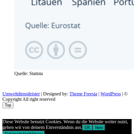
Quelle: Statista
Umweltdienstleister
| Designed by:
Theme Freesia
|
WordPress
| ©
Copyright All right reserved
Top
Aptekazdrowia
Diese Website benutzt Cookies. Wenn du die Website weiter nutzt,
gehen wir von deinem Einverständnis aus.
OK
Nein
Datenschutzerklärung