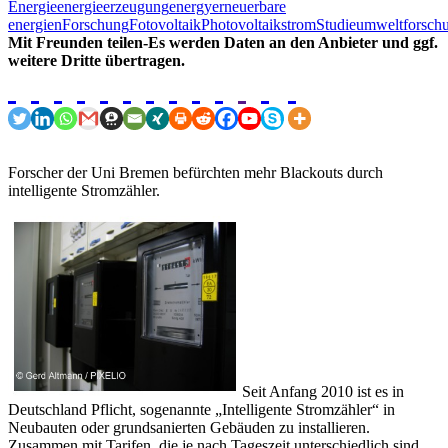
Energie
energieerzeugung
energy
erneuerbare
energien
Forschung
Fotovoltaik
Photovoltaik
strom
Studie
umweltforsch
Mit Freunden teilen-Es werden Daten an den Anbieter und ggf.
weitere Dritte übertragen.
Forscher der Uni Bremen befürchten mehr Blackouts durch
intelligente Stromzähler.
Seit Anfang 2010 ist es in
Deutschland Pflicht, sogenannte „Intelligente Stromzähler“ in
Neubauten oder grundsanierten Gebäuden zu installieren.
Zusammen mit Tarifen, die je nach Tageszeit unterschiedlich sind,