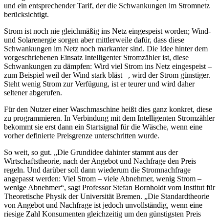
und ein entsprechender Tarif, der die Schwankungen im Stromnetz
berücksichtigt.
Strom ist noch nie gleichmäßig ins Netz eingespeist worden; Wind-
und Solarenergie sorgen aber mittlerweile dafür, dass diese
Schwankungen im Netz noch markanter sind. Die Idee hinter dem
vorgeschriebenen Einsatz Intelligenter Stromzähler ist, diese
Schwankungen zu dämpfen: Wird viel Strom ins Netz eingespeist –
zum Beispiel weil der Wind stark bläst –, wird der Strom günstiger.
Steht wenig Strom zur Verfügung, ist er teurer und wird daher
seltener abgerufen.
Für den Nutzer einer Waschmaschine heißt dies ganz konkret, diese
zu programmieren. In Verbindung mit dem Intelligenten Stromzähler
bekommt sie erst dann ein Startsignal für die Wäsche, wenn eine
vorher definierte Preisgrenze unterschritten wurde.
So weit, so gut. „Die Grundidee dahinter stammt aus der
Wirtschaftstheorie, nach der Angebot und Nachfrage den Preis
regeln. Und darüber soll dann wiederum die Stromnachfrage
angepasst werden: Viel Strom – viele Abnehmer, wenig Strom –
wenige Abnehmer“, sagt Professor Stefan Bornholdt vom Institut für
Theoretische Physik der Universität Bremen. „Die Standardtheorie
von Angebot und Nachfrage ist jedoch unvollständig, wenn eine
riesige Zahl Konsumenten gleichzeitig um den günstigsten Preis