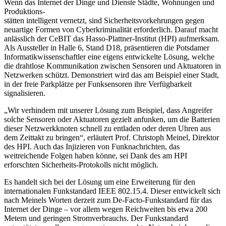
Wenn das Internet der Dinge und Dienste Städte, Wohnungen und
Produktions-
stätten intelligent vernetzt, sind Sicherheitsvorkehrungen gegen
neuartige Formen von Cyberkriminalität erforderlich. Darauf macht
anlässlich der CeBIT das Hasso-Plattner-Institut (HPI) aufmerksam.
Als Aussteller in Halle 6, Stand D18, präsentieren die Potsdamer
Informatikwissenschaftler eine eigens entwickelte Lösung, welche
die drahtlose Kommunikation zwischen Sensoren und Aktuatoren in
Netzwerken schützt. Demonstriert wird das am Beispiel einer Stadt,
in der freie Parkplätze per Funksensoren ihre Verfügbarkeit
signalisieren.
„Wir verhindern mit unserer Lösung zum Beispiel, dass Angreifer
solche Sensoren oder Aktuatoren gezielt anfunken, um die Batterien
dieser Netzwerkknoten schnell zu entladen oder deren Uhren aus
dem Zeittakt zu bringen“, erläutert Prof. Christoph Meinel, Direktor
des HPI. Auch das Injizieren von Funknachrichten, das
weitreichende Folgen haben könne, sei Dank des am HPI
erforschten Sicherheits-Protokolls nicht möglich.
Es handelt sich bei der Lösung um eine Erweiterung für den
internationalen Funkstandard IEEE 802.15.4. Dieser entwickelt sich
nach Meinels Worten derzeit zum De-Facto-Funkstandard für das
Internet der Dinge – vor allem wegen Reichweiten bis etwa 200
Metern und geringen Stromverbrauchs. Der Funkstandard