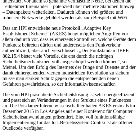
unterstützt vor allem so genannte vermaschte Netze, bei denen die
Teilnehmer füreinander – potenziell über mehrere Stationen hinweg
– Datenpakete weiterleiten. Dadurch können viel größere und
robustere Netzwerke gebildet werden als zum Beispiel mit WiFi.
Das am HPI entwickelte neue Protokoll „Adaptive Key
Establishment Scheme“ (AKES) beugt möglichen Angriffen vor
allem dadurch vor, dass es einerseits kontrolliert, welche Geräte dem
Funknetz beitreten dürfen und andererseits den Funkverkehr
authentifiziert, aber auch verschlüsselt. „Der Funkstandard IEEE
802.15.4 bietet viele Vorteile, die erst durch die richtigen
Sicherheitsmechanismen voll ausgeschöpft werden können“, so
Meinel. Um den Erfolg des Internets der Dinge und Dienste und der
damit einhergehenden vierten industriellen Revolution zu sichern,
müsse man starken Schutz gegen die entsprechenden neuen
Gefahren gewährleisten, so der Informatikwissenschaftler.
Die vom HPI präsentierte Sicherheitslösung ist sehr energieeffizient
und passt sich an Veränderungen in der Struktur eines Funknetzes
an. Die Potsdamer Internetwissenschaftler hatten AKES erstmals im
Dezember 2015 in Los Angeles auf einer Konferenz für Computer-
Sicherheitsanwendungen präsentiert. Eine voll funktionsfähige
Implementierung für das IoT-Betriebssystem Contiki ist als offener
Quellcode verfügbar.