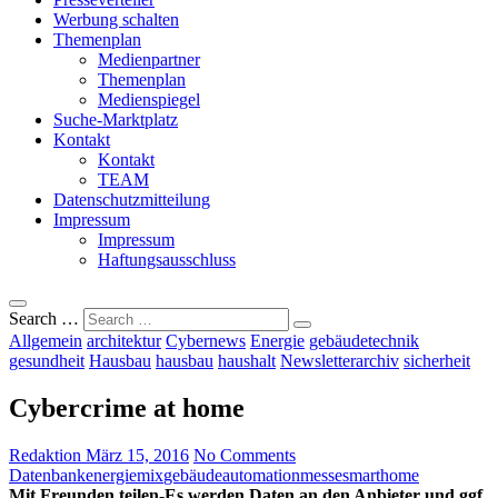
Werbung schalten
Themenplan
Medienpartner
Themenplan
Medienspiegel
Suche-Marktplatz
Kontakt
Kontakt
TEAM
Datenschutzmitteilung
Impressum
Impressum
Haftungsausschluss
Search …
Allgemein
architektur
Cybernews
Energie
gebäudetechnik
gesundheit
Hausbau
hausbau
haushalt
Newsletterarchiv
sicherheit
Cybercrime at home
Redaktion
März 15, 2016
No Comments
Datenbank
energiemix
gebäudeautomation
messe
smarthome
Mit Freunden teilen-Es werden Daten an den Anbieter und ggf.