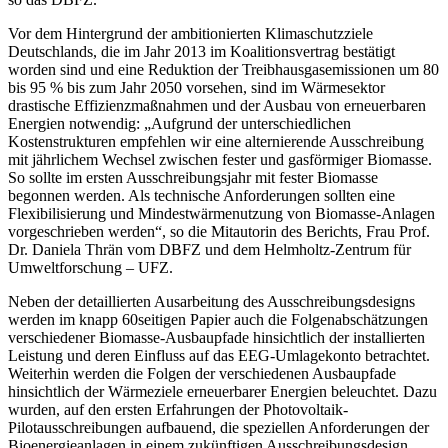
Vor dem Hintergrund der ambitionierten Klimaschutzziele
Deutschlands, die im Jahr 2013 im Koalitionsvertrag bestätigt
worden sind und eine Reduktion der Treibhausgasemissionen um 80
bis 95 % bis zum Jahr 2050 vorsehen, sind im Wärmesektor
drastische Effizienzmaßnahmen und der Ausbau von erneuerbaren
Energien notwendig: „Aufgrund der unterschiedlichen
Kostenstrukturen empfehlen wir eine alternierende Ausschreibung
mit jährlichem Wechsel zwischen fester und gasförmiger Biomasse.
So sollte im ersten Ausschreibungsjahr mit fester Biomasse
begonnen werden. Als technische Anforderungen sollten eine
Flexibilisierung und Mindestwärmenutzung von Biomasse-Anlagen
vorgeschrieben werden“, so die Mitautorin des Berichts, Frau Prof.
Dr. Daniela Thrän vom DBFZ und dem Helmholtz-Zentrum für
Umweltforschung – UFZ.
Neben der detaillierten Ausarbeitung des Ausschreibungsdesigns
werden im knapp 60seitigen Papier auch die Folgenabschätzungen
verschiedener Biomasse-Ausbaupfade hinsichtlich der installierten
Leistung und deren Einfluss auf das EEG-Umlagekonto betrachtet.
Weiterhin werden die Folgen der verschiedenen Ausbaupfade
hinsichtlich der Wärmeziele erneuerbarer Energien beleuchtet. Dazu
wurden, auf den ersten Erfahrungen der Photovoltaik-
Pilotausschreibungen aufbauend, die speziellen Anforderungen der
Bioenergieanlagen in einem zukünftigen Ausschreibungsdesign