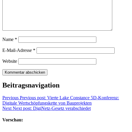
Name
*
E-Mail-Adresse
*
Website
Beitragsnavigation
Previous
Previous post:
Vierte Lake Constance 5D-Konferenz:
Digitale Wertschöpfungskette von Bauprojekten
Next
Next post:
DigiNetz-Gesetz verabschiedet
Vorschau: