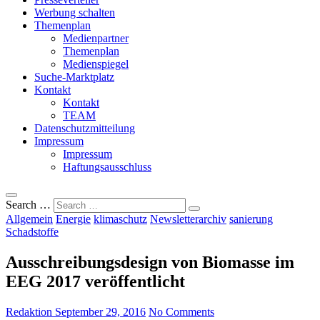
Werbung schalten
Themenplan
Medienpartner
Themenplan
Medienspiegel
Suche-Marktplatz
Kontakt
Kontakt
TEAM
Datenschutzmitteilung
Impressum
Impressum
Haftungsausschluss
Search …
Allgemein
Energie
klimaschutz
Newsletterarchiv
sanierung
Schadstoffe
Ausschreibungsdesign von Biomasse im
EEG 2017 veröffentlicht
Redaktion
September 29, 2016
No Comments