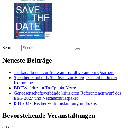
Search …
Neueste Beiträge
Tiefbauarbeiten zur Schwammstadt verändern Quartiere
Speichertechnik als Schlüssel zur Energiesicherheit in der
Kommune
BDEW lädt zum Treffpunkt Netze
Genossenschaftsverbände kritisieren Referentenentwurf des
EEG 2027 und Netzanschlusspaket
ISH 2027: Rechenzentrumskühlung im Fokus
Bevorstehende Veranstaltungen
Okt.
5