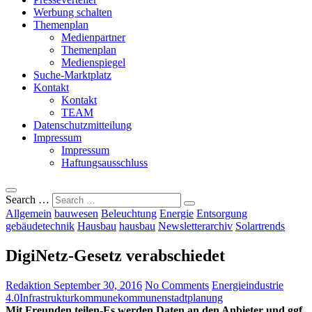
Werbung schalten
Themenplan
Medienpartner
Themenplan
Medienspiegel
Suche-Marktplatz
Kontakt
Kontakt
TEAM
Datenschutzmitteilung
Impressum
Impressum
Haftungsausschluss
Search …
Allgemein
bauwesen
Beleuchtung
Energie
Entsorgung
gebäudetechnik
Hausbau
hausbau
Newsletterarchiv
Solartrends
DigiNetz-Gesetz verabschiedet
Redaktion
September 30, 2016
No Comments
Energie
industrie
4.0
Infrastruktur
kommune
kommunen
stadtplanung
Mit Freunden teilen-Es werden Daten an den Anbieter und ggf.