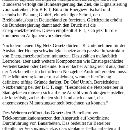
Bundesrat verfolgt die Bundesregierung das Ziel, die Digitalisierung
voranzutreiben. Für B E T, Büro für Energiewirtschaft und
technische Planung GmbH, ein wichtiger Schritt, den
Breitbandausbau in Deutschland zu forcieren. Gleichzeitig erhöht
die Bundesregierung damit auch den Druck auf die
Energienetzbetreiber. Diesen empfiehlt B E T, sich jetzt für die
kommenden Aufgaben vorzubereiten.
Nach dem neuen DigiNetz-Gesetz dürfen TK-Unternehmen für den
Ausbau der Hochgeschwindigkeitsnetze auch passive Infrastruktur
von Energienetzbetreibern mitnutzen. Dazu zählen maßgeblich
Leerrohre, aber auch weitere Komponenten wie Einstiegsschächte,
Verteilerkästen oder Gebäude. Ein einfacher Antrag reicht aus, damit
der Netzbetreiber im betroffenen Netzgebiet Auskunft erteilen muss.
Eine Mitnutzung kann er nur ablehnen, wenn er hierfür eng
definierte triftige Gründe darlegt. Dr. Olaf Unruh, Bereichsleiter
Netzberatung bei der B E T, sagt: “Besonders die Netzbetreiber in
Stadtgebieten müssen sich auf eine Anzahl von Anträgen einstellen,
die kurzfristig zu bearbeiten sind. Und auch darauf, ein
angemessenes Mitnutzungsentgelt berechnen zu können.“
Des Weiteren eröffnet das Gesetz den Betreibern von
Telekommunikationsnetzen den Anspruch auf koordinierte
Durchführung von Bauarbeiten. Das bedeutet für Betreiber
öffentlicher Versorgungsnetze, dass geplante Tiefbauarbeiten auf