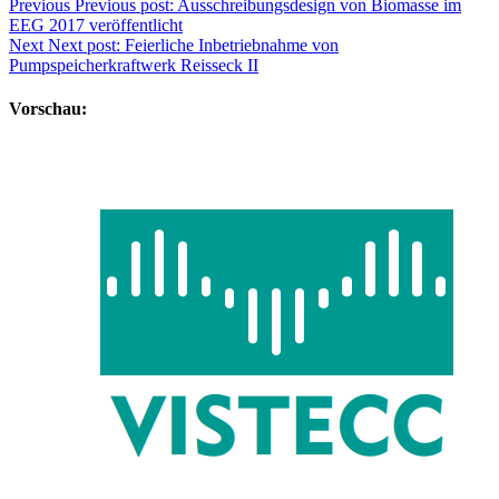
Previous
Previous post:
Ausschreibungsdesign von Biomasse im
EEG 2017 veröffentlicht
Next
Next post:
Feierliche Inbetriebnahme von
Pumpspeicherkraftwerk Reisseck II
Vorschau: