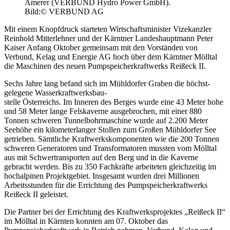
Amerer (VERBUND Hydro Power GmbH).
Bild:© VERBUND AG
Mit einem Knopfdruck starteten Wirtschaftsminister Vizekanzler
Reinhold Mitterlehner und der Kärntner Landeshauptmann Peter
Kaiser Anfang Oktober gemeinsam mit den Vorständen von
Verbund, Kelag und Energie AG hoch über dem Kärntner Mölltal
die Maschinen des neuen Pumpspeicherkraftwerks Reißeck II.
Sechs Jahre lang befand sich im Mühldorfer Graben die höchst-
gelegene Wasserkraftwerksbau-
stelle Österreichs. Im Inneren des Berges wurde eine 43 Meter hohe
und 58 Meter lange Felskaverne ausgebrochen, mit einer 880
Tonnen schweren Tunnelbohrmaschine wurde auf 2.200 Meter
Seehöhe ein kilometerlanger Stollen zum Großen Mühldorfer See
getrieben. Sämtliche Kraftwerkskomponenten wie die 200 Tonnen
schweren Generatoren und Transformatoren mussten vom Mölltal
aus mit Schwertransporten auf den Berg und in die Kaverne
gebracht werden. Bis zu 350 Fachkräfte arbeiteten gleichzeitig im
hochalpinen Projektgebiet. Insgesamt wurden drei Millionen
Arbeitsstunden für die Errichtung des Pumpspeicherkraftwerks
Reißeck II geleistet.
Die Partner bei der Errichtung des Kraftwerksprojektes „Reißeck II“
im Mölltal in Kärnten konnten am 07. Oktober das