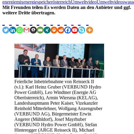
energiemix
energiespeicher
österreich
Umweltvideo
Umweltvideos
wasse
Mit Freunden teilen-Es werden Daten an den Anbieter und ggf.
weitere Dritte übertragen.
Feierliche Inbetriebnahme von Reisseck II
(v.l.): Karl Heinz Gruber (VERBUND Hydro
Power GmbH), Leo Windtner (Energie AG
Oberösterreich), Armin Wiersma (KELAG),
Landeshauptmann Peter Kaiser, Vizekanzler
Reinhold Mitterlehner, Wolfgang Anzengruber
(VERBUND AG), Bürgermeister Erwin
Angerer (Mühldorf), Josef Mayrhuber
(VERBUND Hydro Power GmbH), Stefan
Hinteregger (ARGE Reisseck II), Michael