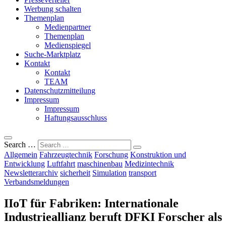
Werbung schalten
Themenplan
Medienpartner
Themenplan
Medienspiegel
Suche-Marktplatz
Kontakt
Kontakt
TEAM
Datenschutzmitteilung
Impressum
Impressum
Haftungsausschluss
Search …
Allgemein
Fahrzeugtechnik
Forschung
Konstruktion und
Entwicklung
Luftfahrt
maschinenbau
Medizintechnik
Newsletterarchiv
sicherheit
Simulation
transport
Verbandsmeldungen
IIoT für Fabriken: Internationale
Industrieallianz beruft DFKI Forscher als