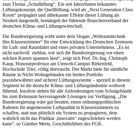
zum Thema „Schullüftung“. Ein seit Jahrzehnten bekanntes
Lüftungskonzept, die Quelllüftung, wird als „Next Generation Class
Room“ propagiert und altbekannte Effekte dieser Lüftung als
Neuheit dargestellt, bemängelt der führende Branchenverband der
deutschen Klima- und Lüftungswirtschaft.
Die Bundesregierung wirbt unter dem Slogan „Weltraumtechnik
fürs Klassenzimmer“ für eine Entwicklung des Deutschen Zentrums
für Luft- und Raumfahrt und eines privaten Unternehmens. „Es ist
nicht nachvoll ziehbar, wie sich die Bundesregierung vor einen
solchen Karren spannen lässt“, zeigt sich Prof. Dr.-Ing. Christoph
Kaup, Honorarprofessor am Umwelt-Campus Birkenfeld,
Hochschule Trier, völlig überrascht. Der Markt biete für sämtliche
Räume in Nicht-Wohngebäuden ein breites Portfolio
praxisbewährter und sicherer Lüftungssysteme – speziell in diesem
Segment ist die deutsche Klima- und Lüftungsindustrie weltweit
führend. Insofern stehen für alle Anforderungen vom Schulgebäude
bis zum Reinraum hervorragende Lösungen zur Verfügung. „Die
Bundesregierung wäre gut beraten, einen ordnungspolitischen
Rahmen für angemessene Luftqualität in Klassenzimmern zu
schaffen, statt nun plötzlich ein System zu propagieren, dem
wahrlich nicht das Prädikat ‚innovativ‘ zugeschrieben werden
kann“, so Günther Mertz, Geschäftsführer des FGK.