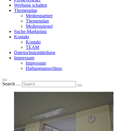
Werbung schalten
Themenplan
Medienpartner
Themenplan
Medienspiegel
Suche-Marktplatz
Kontakt
Kontakt
TEAM
Datenschutzmitteilung
Impressum
Impressum
Haftungsausschluss
Search …