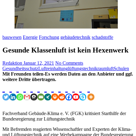
bauwesen
Energie
Forschung
gebäudetechnik
schadstoffe
Gesunde Klassenluft ist kein Hexenwerk
Redaktion
Januar 12, 2021
No Comments
Gesundheitsschutz
Luftreinhaltung
lüftungstechnik
raumluft
Schulen
Mit Freunden teilen-Es werden Daten an den Anbieter und ggf.
weitere Dritte übertragen.
Fachverband Gebäude-Klima e. V. (FGK) kritisiert Starthilfe der
Bundesregierung zur Lüftungstechnik
Mit Befremden reagierten Wissenschaftler und Experten der Klima-
und Lüftungstechnik auf eine Werbekampagne der Bundesregierung