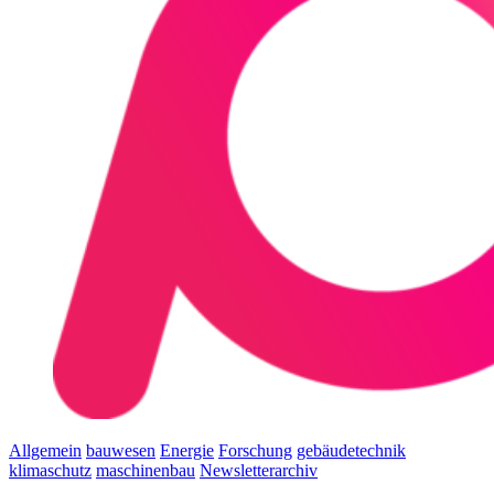
Allgemein
bauwesen
Energie
Forschung
gebäudetechnik
klimaschutz
maschinenbau
Newsletterarchiv