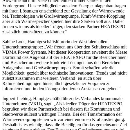
Abwärme auch für viele Unternehmen immer stärker in den
Vordergrund. Unsere Mitglieder aus dem Energieanlagenbau tragen
mit ihren Lösungen entscheidend zur Gestaltung der Wärmewende
bei. Technologien wie Großwärmepumpe, Kraft-Wärme-Kopplung,
aber auch Wärmespeicher spielen hier ihre Stärken voll aus. Daher
freuen wir uns als ideeller Träger, den starken Partner HEATEXPO
zusätzlich unterstützen zu können.“
Sabine Loos, Hauptgeschäftsführerin der Westfalenhallen
Unternehmensgruppe: „Wir freuen uns über den Schulterschluss mit
VDMA Power Systems. Mit dieser Kooperation erweitert die Messe
Dortmund das Angebot auf der HEATEXPO für die Besucherinnen
und Besucher um weitere konkrete Lösungen aus den Bereichen
Anlagenbau und Großwärmepumpen. Somit schaffen wir die
Möglichkeit, gezielt über technische Innovationen, Trends und nicht
zuletzt zusammen mit weiteren Verbänd- en auch über
Rahmenbedingungen hinsichtlich gesetzlicher Vorgaben zu
informieren und in den lösungsorientierten Austausch zu gehen.“
Ingbert Liebing, Hauptgeschäftsführer des Verbandes kommunaler
Unternehmen (VKU), sagt: „Als ideeller Träger der HEATEXPO
begrüßen wir diese Partnerschaft bei diesem für Kommunen und
Stadtwerke äußerst wichtigen Thema. Bei der Transformation der
Wärmeversorgung stehen wir vor einer enormen Kraftanstrengung.
Deshalb ist es wichtig, dass alle Beteiligten für das gemeinsame Ziel
an einem Strang ziehen. Der Einsatz von Großwärmepumpen wird