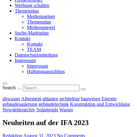
Werbung schalten
Themenplan
Medienpartner
Themenplan
Medienspiegel
Suche-Marktplatz
Kontakt
Kontakt
TEAM
Datenschutzmitteilung
Impressum
Impressum
Haftungsausschluss
Search …
abwasser
Allgemein
altlasten
architektur
bauwesen
Energie
gebäudesanierung
gebäudetechnik
Konstruktion und Entwicklung
Newsletterarchiv
Solartrends
Wasser
Neuheiten auf der IFA 2023
Redaktion
August 31, 2023
No Comments