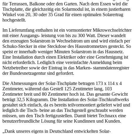
für Terrassen, Balkone oder den Garten. Nach dem Essen wird die
Tischplatte, die gleichzeitig ein Solarmodul ist, in einem justierbaren
Winkel von 20, 30 oder 35 Grad für einen optimalen Solarertrag
hochgestellt.
Im Lieferumfang enthalten ist ein vormontierter Mikrowechselrichter
mit einer Ausgangs- leistung von bis zu 300 Watt. Dieser wandelt
den erzeugten Solarstrom in Wechselstrom um und wird einfach per
Schuko-Stecker in eine Steckdose des Hausstromnetzes gesteckt. So
speist er innerhalb weniger Minuten Solarstrom in das Hausnetz.
Eine Installation durch einen Elektriker oder eine Genehmigung ist
nicht erforderlich. Lediglich eine vereinfachte Anmeldung beim
Netzbetreiber sowie der Eintrag in das Marken- stammdatenregister
der Bundesnetzagentur sind gefordert.
Die Abmessungen der Solar-Tischplatte betragen 173 x 114 x 4
Zentimeter, während das Gestell 125 Zentimeter lang, 103
Zentimeter breit und 80 Zentimeter hoch ist. Das gesamte Gewicht
beträgt 32,5 Kilogramm. Die Installation des Solar-Tischkraftwerks
gestaltet sich einfach, da es bereits teilvormontiert geliefert wird und
lediglich die Tisch- beine an das Tischgestell geschraubt werden
müssen, um den Tisch fertigzustellen. Damit bietet Technaxx eine
benutzerfreundliche Lösung für seine Kundinnen und Kunden.
„Dank unseres eigens in Deutschland entwickelten Solar-