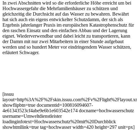
In zwei Abschnitten wird so die erforderliche Höhe erreicht um bei
Hochwassergefahr die Mehrfamilienhäuser zu schützen und
gleichzeitig die Durchsicht auf das Wasser zu bewahren. Bewährt
hat sich auch ein eigens entwickelter Schutzdamm, der sich als
Ergebnis jahrelanger Praxis im europäischen Katastrophenschutz für
den raschen Einsatz und den einfachen Abbau und der Lagerung
eignet. Wiederverwendbar und dabei leicht zu transportieren, kann
der Damm mit nur zwei Mitarbeitern in einer Stunde aufgebaut
werden und so hundert Meter vor eindringendem Wasser schützen,
erläutert Schwager.
[issuu
layout=http%3A%2F%2Fskin.issuu.com%2Fv%2Flight%2Flayout.x
showflipbtn=true documentid=100816094607-
4e61343523cf4abe9e6b1e603542e174 docname=hochwasserschutz
username=Umweltdienstleister
loadinginfotext=Hochwasserschutz%20mit%20Durchblick
showhtmllink=true tag=hochwasser width=420 height=297 unit=px]