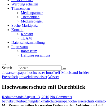
Werbung schalten
Themenplan
Medienpartner
Themenplan
Medienspiegel
Suche-Marktplatz
Kontakt
Kontakt
TEAM
Datenschutzmitteilung
Impressum
Impressum
Haftungsausschluss
Search …
abwasser
epaper
hochwasser
InnoTreff-Mittelstand
Insider
Pressefach
umweltdienstleister
Wasser
Hochwasserschutz mit Durchblick
Redaktion/uds
August 13, 2010
No Comments
betriebsunterbrechung
denkmalschutz
europa
hochwasserschutz
klimafo
Mit Freunden teilen-Es werden Daten an den Anbieter und ggf.