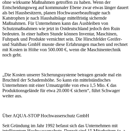
ohne wirksame Maßnahmen getroffen zu haben. Wenn der
Entscheidungsweg auf kommunaler Ebene zwar etwas länger dauert
als bei Hausbesitzern, planen Hochwasserbeauftragte nach
Katstrophen je nach Haushaltslage mittelfristig sichernde
Maßnahmen. Für Unternehmen kann das Ausbleiben von
Schutzmaßnahmen wie jetzt in Ostdeutschland jedoch den Ruin
bedeuten. In einer halben Stunde können Inventar, Maschinen,
Fuhrpark und Produkte vernichtet sein. Die Hirschfelder Greifer-
und Stahlbau GmbH musste diese Erfahrungen machen und rechnet
mit Kosten in Höhe von 500.000 €, wenn die Maschinentechnik
noch geht.
„Die Kosten unserer Sicherungssysteme betragen gerade mal ein
Bruchteil der Schadenshöhe. So kann ein mittelständisches
Unternehmen mit einer Umsatzgröße von etwa 1,5 Mio. € das
Produktionsgelände für etwa 20.000 € sichern“, führt Schwager
weiter aus.
Über AQUA-STOP Hochwasserschutz GmbH
Seit Gründung im Jahr 1992 befasst sich das Unternehmen mit
intelligentem Hochwasserschutz. Derzeit sind 15 Mitarbeitern (u. a.