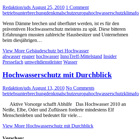
Redaktion/uds
August 25, 2010
1 Comment
betriebsunterbrechung
denkmalschutz
europa
hochwasserschutz
klimafo
Wenn Dämme brechen und überflutet werden, ist es für den
präventiven Hochwasserschutz meistens zu spät. Diese bitteren
Erfahrungen mussten zahlreiche Hausbesitzer und Unternehmen
beim diesjährigen…
View More
Gebäudeschutz bei Hochwasser
abwasser
epaper
hochwasser
InnoTreff-Mittelstand
Insider
Pressefach
umweltdienstleister
Wasser
Hochwasserschutz mit Durchblick
Redaktion/uds
August 13, 2010
No Comments
betriebsunterbrechung
denkmalschutz
europa
hochwasserschutz
klimafo
Aktive Vorsorge schafft Abhilfe Das Hochwasser 2010 an
Neiße, Elbe, Oder und Zuflüssen forderte mindestens Elf
Menschenleben und bedeutet für viele…
View More
Hochwasserschutz mit Durchblick
Vorschau: