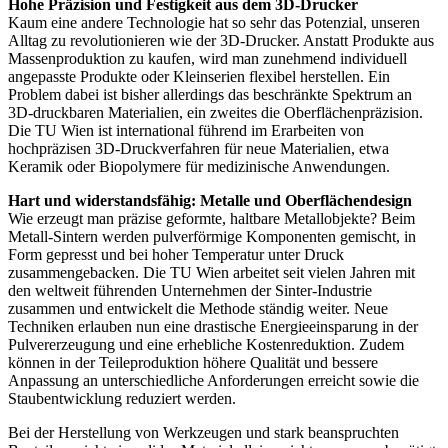
Hohe Präzision und Festigkeit aus dem 3D-Drucker
Kaum eine andere Technologie hat so sehr das Potenzial, unseren
Alltag zu revolutionieren wie der 3D-Drucker. Anstatt Produkte aus
Massenproduktion zu kaufen, wird man zunehmend individuell
angepasste Produkte oder Kleinserien flexibel herstellen. Ein
Problem dabei ist bisher allerdings das beschränkte Spektrum an
3D-druckbaren Materialien, ein zweites die Oberflächenpräzision.
Die TU Wien ist international führend im Erarbeiten von
hochpräzisen 3D-Druckverfahren für neue Materialien, etwa
Keramik oder Biopolymere für medizinische Anwendungen.
Hart und widerstandsfähig: Metalle und Oberflächendesign
Wie erzeugt man präzise geformte, haltbare Metallobjekte? Beim
Metall-Sintern werden pulverförmige Komponenten gemischt, in
Form gepresst und bei hoher Temperatur unter Druck
zusammengebacken. Die TU Wien arbeitet seit vielen Jahren mit
den weltweit führenden Unternehmen der Sinter-Industrie
zusammen und entwickelt die Methode ständig weiter. Neue
Techniken erlauben nun eine drastische Energieeinsparung in der
Pulvererzeugung und eine erhebliche Kostenreduktion. Zudem
können in der Teileproduktion höhere Qualität und bessere
Anpassung an unterschiedliche Anforderungen erreicht sowie die
Staubentwicklung reduziert werden.
Bei der Herstellung von Werkzeugen und stark beanspruchten