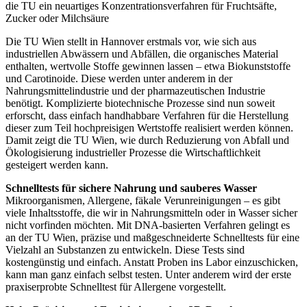
die TU ein neuartiges Konzentrationsverfahren für Fruchtsäfte,
Zucker oder Milchsäure
Die TU Wien stellt in Hannover erstmals vor, wie sich aus
industriellen Abwässern und Abfällen, die organisches Material
enthalten, wertvolle Stoffe gewinnen lassen – etwa Biokunststoffe
und Carotinoide. Diese werden unter anderem in der
Nahrungsmittelindustrie und der pharmazeutischen Industrie
benötigt. Komplizierte biotechnische Prozesse sind nun soweit
erforscht, dass einfach handhabbare Verfahren für die Herstellung
dieser zum Teil hochpreisigen Wertstoffe realisiert werden können.
Damit zeigt die TU Wien, wie durch Reduzierung von Abfall und
Ökologisierung industrieller Prozesse die Wirtschaftlichkeit
gesteigert werden kann.
Schnelltests für sichere Nahrung und sauberes Wasser
Mikroorganismen, Allergene, fäkale Verunreinigungen – es gibt
viele Inhaltsstoffe, die wir in Nahrungsmitteln oder in Wasser sicher
nicht vorfinden möchten. Mit DNA-basierten Verfahren gelingt es
an der TU Wien, präzise und maßgeschneiderte Schnelltests für eine
Vielzahl an Substanzen zu entwickeln. Diese Tests sind
kostengünstig und einfach. Anstatt Proben ins Labor einzuschicken,
kann man ganz einfach selbst testen. Unter anderem wird der erste
praxiserprobte Schnelltest für Allergene vorgestellt.