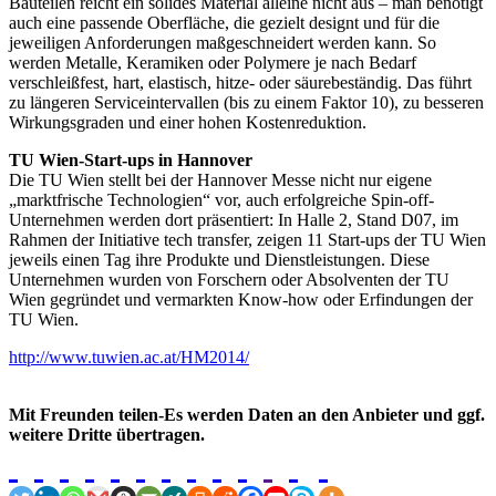
Bauteilen reicht ein solides Material alleine nicht aus – man benötigt
auch eine passende Oberfläche, die gezielt designt und für die
jeweiligen Anforderungen maßgeschneidert werden kann. So
werden Metalle, Keramiken oder Polymere je nach Bedarf
verschleißfest, hart, elastisch, hitze- oder säurebeständig. Das führt
zu längeren Serviceintervallen (bis zu einem Faktor 10), zu besseren
Wirkungsgraden und einer hohen Kostenreduktion.
TU Wien-Start-ups in Hannover
Die TU Wien stellt bei der Hannover Messe nicht nur eigene
„marktfrische Technologien“ vor, auch erfolgreiche Spin-off-
Unternehmen werden dort präsentiert: In Halle 2, Stand D07, im
Rahmen der Initiative tech transfer, zeigen 11 Start-ups der TU Wien
jeweils einen Tag ihre Produkte und Dienstleistungen. Diese
Unternehmen wurden von Forschern oder Absolventen der TU
Wien gegründet und vermarkten Know-how oder Erfindungen der
TU Wien.
http://www.tuwien.ac.at/HM2014/
Mit Freunden teilen-Es werden Daten an den Anbieter und ggf.
weitere Dritte übertragen.