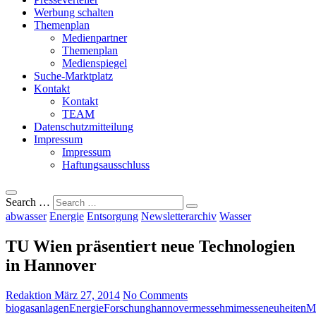
Werbung schalten
Themenplan
Medienpartner
Themenplan
Medienspiegel
Suche-Marktplatz
Kontakt
Kontakt
TEAM
Datenschutzmitteilung
Impressum
Impressum
Haftungsausschluss
Search …
abwasser
Energie
Entsorgung
Newsletterarchiv
Wasser
TU Wien präsentiert neue Technologien
in Hannover
Redaktion
März 27, 2014
No Comments
biogasanlagen
Energie
Forschung
hannovermesse
hmi
messeneuheiten
Me