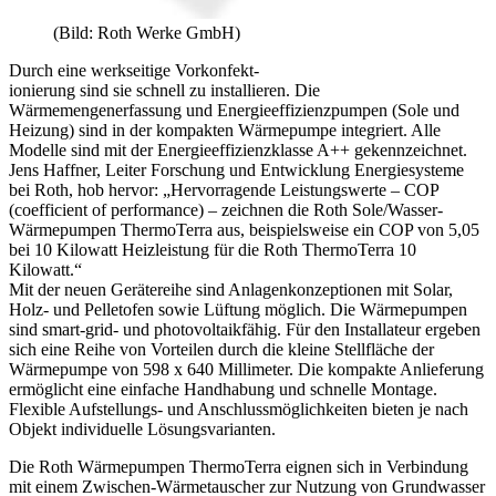
(Bild: Roth Werke GmbH)
Durch eine werkseitige Vorkonfekt-
ionierung sind sie schnell zu installieren. Die
Wärmemengenerfassung und Energieeffizienzpumpen (Sole und
Heizung) sind in der kompakten Wärmepumpe integriert. Alle
Modelle sind mit der Energieeffizienzklasse A++ gekennzeichnet.
Jens Haffner, Leiter Forschung und Entwicklung Energiesysteme
bei Roth, hob hervor: „Hervorragende Leistungswerte – COP
(coefficient of performance) – zeichnen die Roth Sole/Wasser-
Wärmepumpen ThermoTerra aus, beispielsweise ein COP von 5,05
bei 10 Kilowatt Heizleistung für die Roth ThermoTerra 10
Kilowatt.“
Mit der neuen Gerätereihe sind Anlagenkonzeptionen mit Solar,
Holz- und Pelletofen sowie Lüftung möglich. Die Wärmepumpen
sind smart-grid- und photovoltaikfähig. Für den Installateur ergeben
sich eine Reihe von Vorteilen durch die kleine Stellfläche der
Wärmepumpe von 598 x 640 Millimeter. Die kompakte Anlieferung
ermöglicht eine einfache Handhabung und schnelle Montage.
Flexible Aufstellungs- und Anschlussmöglichkeiten bieten je nach
Objekt individuelle Lösungsvarianten.
Die Roth Wärmepumpen ThermoTerra eignen sich in Verbindung
mit einem Zwischen-Wärmetauscher zur Nutzung von Grundwasser