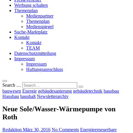
Werbung schalten
Themenplan
Medienpartner
Themenplan
Medienspiegel
Suche-Marktplatz
Kontakt
Kontakt
TEAM
Datenschutzmitteilung
Impressum
Impressum
Haftungsausschluss
Search …
bauwesen
Energie
gebäudesanierung
gebäudetechnik
hausbau
Hausbau
haushalt
Newsletterarchiv
Neue Sole/Wasser-Wärmepumpe von
Roth
Redaktion
März 30, 2016
No Comments
Energie
erneuerbare