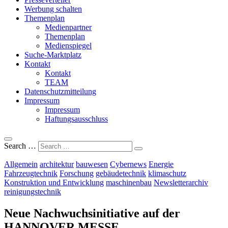
Werbung schalten
Themenplan
Medienpartner
Themenplan
Medienspiegel
Suche-Marktplatz
Kontakt
Kontakt
TEAM
Datenschutzmitteilung
Impressum
Impressum
Haftungsausschluss
Search …
Allgemein
architektur
bauwesen
Cybernews
Energie
Fahrzeugtechnik
Forschung
gebäudetechnik
klimaschutz
Konstruktion und Entwicklung
maschinenbau
Newsletterarchiv
reinigungstechnik
Neue Nachwuchsinitiative auf der
HANNOVER MESSE