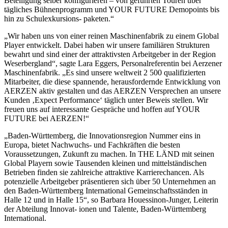
Beteiligung selber konfigurieren – von geführten Touren über
tägliches Bühnenprogramm und YOUR FUTURE Demopoints bis
hin zu Schulexkursions- paketen.“
„Wir haben uns von einer reinen Maschinenfabrik zu einem Global
Player entwickelt. Dabei haben wir unsere familiären Strukturen
bewahrt und sind einer der attraktivsten Arbeitgeber in der Region
Weserbergland“, sagte Lara Eggers, Personalreferentin bei Aerzener
Maschinenfabrik. „Es sind unsere weltweit 2 500 qualifizierten
Mitarbeiter, die diese spannende, herausfordernde Entwicklung von
AERZEN aktiv gestalten und das AERZEN Versprechen an unsere
Kunden ‚Expect Performance‘ täglich unter Beweis stellen. Wir
freuen uns auf interessante Gespräche und hoffen auf YOUR
FUTURE bei AERZEN!“
„Baden-Württemberg, die Innovationsregion Nummer eins in
Europa, bietet Nachwuchs- und Fachkräften die besten
Voraussetzungen, Zukunft zu machen. In THE LÄND mit seinen
Global Playern sowie Tausenden kleinen und mittelständischen
Betrieben finden sie zahlreiche attraktive Karrierechancen. Als
potenzielle Arbeitgeber präsentieren sich über 50 Unternehmen an
den Baden-Württemberg International Gemeinschaftsständen in
Halle 12 und in Halle 15“, so Barbara Houessinon-Junger, Leiterin
der Abteilung Innovat- ionen und Talente, Baden-Württemberg
International.