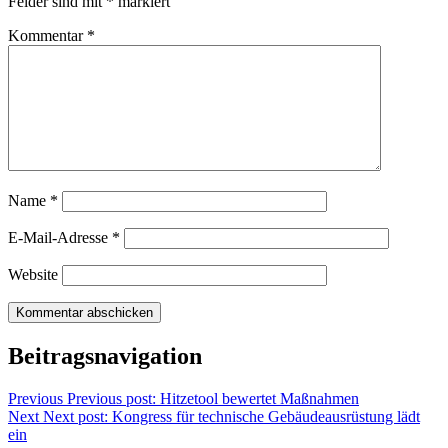
Felder sind mit
*
markiert
Kommentar
*
Name
*
E-Mail-Adresse
*
Website
Beitragsnavigation
Previous
Previous post:
Hitzetool bewertet Maßnahmen
Next
Next post:
Kongress für technische Gebäudeausrüstung lädt
ein