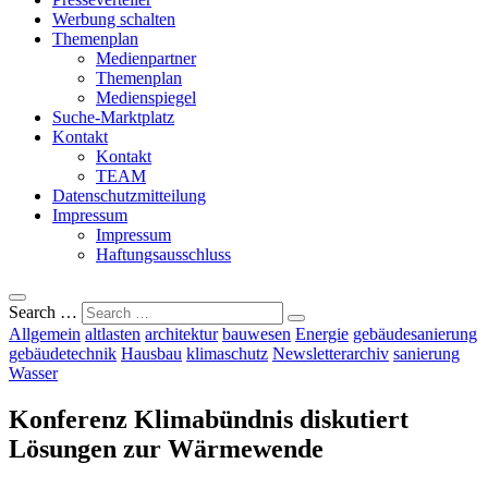
Werbung schalten
Themenplan
Medienpartner
Themenplan
Medienspiegel
Suche-Marktplatz
Kontakt
Kontakt
TEAM
Datenschutzmitteilung
Impressum
Impressum
Haftungsausschluss
Search …
Allgemein
altlasten
architektur
bauwesen
Energie
gebäudesanierung
gebäudetechnik
Hausbau
klimaschutz
Newsletterarchiv
sanierung
Wasser
Konferenz Klimabündnis diskutiert
Lösungen zur Wärmewende