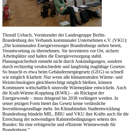
Thoralf Uebach, Vorsitzender der Landesgruppe Berlin-
Brandenburg des Verbands kommunaler Unternehmen e.V. (VKU):
„Die kommunalen Energieversorger Brandenburgs stehen bereit,
Verantwortung zu übernehmen. Sie investieren vor Ort, sichern
Arbeitsplätze und halten die Energieversorgung stabil.
Planungssicherheit entsteht nicht durch Ankündigungen, sondern
durch rechtzeitig verabschiedete und langfristig tragfähige Gesetze.
So braucht es etwa beim Gebäudeenergiegesetz (GEG) so schnell
wie möglich Klarheit: Nur wenn alle klimaneutralen Wärme- und
Heiztechnologien gleichberechtigt möglich bleiben, können
Kommunen wirtschaftlich sinnvolle Wärmepläne entwickeln. Auch
die Kraft-Wärme-Kopplung (KWK) – als Rückgrat der
Energiewende – muss dringend bis 2038 verlängert werden. In
seiner jetzigen Form bietet das Gesetz keine verlässliche
Investitionsgrundlage mehr. Im Klimabündnis Stadtentwicklung
Brandenburg bündeln MIL, BBU und VKU ihre Kräfte auch für die
Erreichung der notwendigen Rahmenbedingungen seitens des
Bundes: für eine erfolgreiche und effiziente Wärmewende für
Brandenburg.“