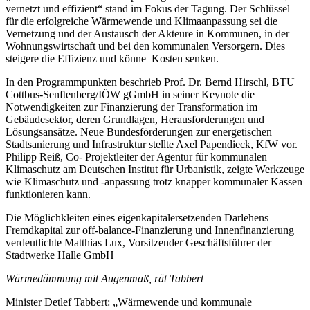
vernetzt und effizient“ stand im Fokus der Tagung. Der Schlüssel
für die erfolgreiche Wärmewende und Klimaanpassung sei die
Vernetzung und der Austausch der Akteure in Kommunen, in der
Wohnungswirtschaft und bei den kommunalen Versorgern. Dies
steigere die Effizienz und könne Kosten senken.
In den Programmpunkten beschrieb Prof. Dr. Bernd Hirschl, BTU
Cottbus-Senftenberg/IÖW gGmbH in seiner Keynote die
Notwendigkeiten zur Finanzierung der Transformation im
Gebäudesektor, deren Grundlagen, Herausforderungen und
Lösungsansätze. Neue Bundesförderungen zur energetischen
Stadtsanierung und Infrastruktur stellte Axel Papendieck, KfW vor.
Philipp Reiß, Co- Projektleiter der Agentur für kommunalen
Klimaschutz am Deutschen Institut für Urbanistik, zeigte Werkzeuge
wie Klimaschutz und -anpassung trotz knapper kommunaler Kassen
funktionieren kann.
Die Möglichkleiten eines eigenkapitalersetzenden Darlehens
Fremdkapital zur off-balance-Finanzierung und Innenfinanzierung
verdeutlichte Matthias Lux, Vorsitzender Geschäftsführer der
Stadtwerke Halle GmbH
Wärmedämmung mit Augenmaß, rät Tabbert
Minister Detlef Tabbert: „Wärmewende und kommunale