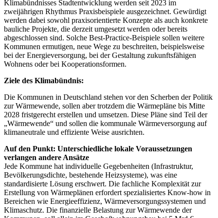
Klimabündnisses Stadtentwicklung werden seit 2023 im
zweijährigen Rhythmus Praxisbeispiele ausgezeichnet. Gewürdigt
werden dabei sowohl praxisorientierte Konzepte als auch konkrete
bauliche Projekte, die derzeit umgesetzt werden oder bereits
abgeschlossen sind. Solche Best-Practice-Beispiele sollen weitere
Kommunen ermutigen, neue Wege zu beschreiten, beispielsweise
bei der Energieversorgung, bei der Gestaltung zukunftsfähigen
Wohnens oder bei Kooperationsformen.
Ziele des Klimabündnis:
Die Kommunen in Deutschland stehen vor den Scherben der Politik
zur Wärmewende, sollen aber trotzdem die Wärmepläne bis Mitte
2028 fristgerecht erstellen und umsetzen. Diese Pläne sind Teil der
„Wärmewende“ und sollen die kommunale Wärmeversorgung auf
klimaneutrale und effiziente Weise ausrichten.
Auf den Punkt: Unterschiedliche lokale Voraussetzungen
verlangen andere Ansätze
Jede Kommune hat individuelle Gegebenheiten (Infrastruktur,
Bevölkerungsdichte, bestehende Heizsysteme), was eine
standardisierte Lösung erschwert. Die fachliche Komplexität zur
Erstellung von Wärmeplänen erfordert spezialisiertes Know-how in
Bereichen wie Energieeffizienz, Wärmeversorgungssystemen und
Klimaschutz. Die finanzielle Belastung zur Wärmewende der