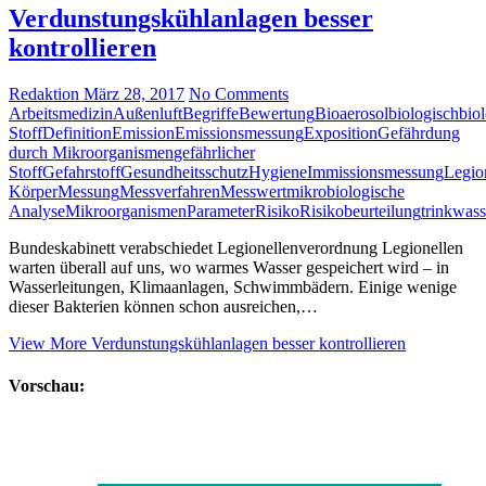
Verdunstungskühlanlagen besser
kontrollieren
Redaktion
März 28, 2017
No Comments
Arbeitsmedizin
Außenluft
Begriffe
Bewertung
Bioaerosol
biologisch
bio
Stoff
Definition
Emission
Emissionsmessung
Exposition
Gefährdung
durch Mikroorganismen
gefährlicher
Stoff
Gefahrstoff
Gesundheitsschutz
Hygiene
Immissionsmessung
Legio
Körper
Messung
Messverfahren
Messwert
mikrobiologische
Analyse
Mikroorganismen
Parameter
Risiko
Risikobeurteilung
trinkwass
Bundeskabinett verabschiedet Legionellenverordnung Legionellen
warten überall auf uns, wo warmes Wasser gespeichert wird – in
Wasserleitungen, Klimaanlagen, Schwimmbädern. Einige wenige
dieser Bakterien können schon ausreichen,…
View More
Verdunstungskühlanlagen besser kontrollieren
Vorschau: