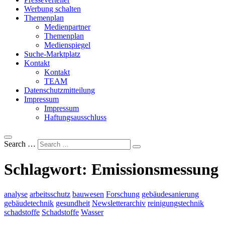
Werbung schalten
Themenplan
Medienpartner
Themenplan
Medienspiegel
Suche-Marktplatz
Kontakt
Kontakt
TEAM
Datenschutzmitteilung
Impressum
Impressum
Haftungsausschluss
Search …
Schlagwort:
Emissionsmessung
analyse
arbeitsschutz
bauwesen
Forschung
gebäudesanierung
gebäudetechnik
gesundheit
Newsletterarchiv
reinigungstechnik
schadstoffe
Schadstoffe
Wasser