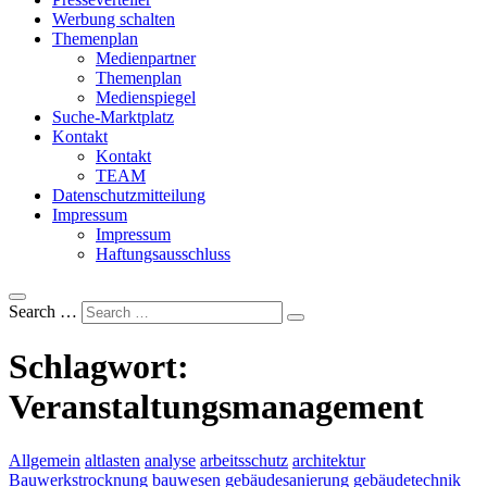
Werbung schalten
Themenplan
Medienpartner
Themenplan
Medienspiegel
Suche-Marktplatz
Kontakt
Kontakt
TEAM
Datenschutzmitteilung
Impressum
Impressum
Haftungsausschluss
Search …
Schlagwort:
Veranstaltungsmanagement
Allgemein
altlasten
analyse
arbeitsschutz
architektur
Bauwerkstrocknung
bauwesen
gebäudesanierung
gebäudetechnik