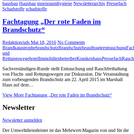
hausbau
Hausbau
innenraumhygiene
Newsletterarchiv
Pressefach
Schadstoffe
schadstoffe
Fachtagung „Der rote Faden im
Brandschutz“
Redaktion/uds
Mai 18, 2016
No Comments
Brandkatastrophe
brandschutz
Brandschutzbeauftragte
entrauchung
Fac
und
Rettungswege
hotel
Immobilienbetreiber
Krankenhaus
Pressefach
Rauchf
Sachverständigen-Runde stellt Entrauchung und Rauchfreihaltung
von Flucht- und Rettungswegen zur Diskussion. Die Veranstaltung
zum vorbeugenden Brandschutz am 22. April 2015 im Marshall
Haus auf dem…
View More
Fachtagung „Der rote Faden im Brandschutz“
Newsletter
Newsletter anmelden
Der Umweltdienstleister ist das Mehrwert-Magazin von und für die