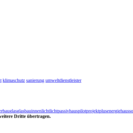
t
klimaschutz
sanierung
umweltdienstleister
erbau
glas
glasbau
innenlicht
licht
passivhaus
pilotprojekt
plusenergiehaus
so
eitere Dritte übertragen.