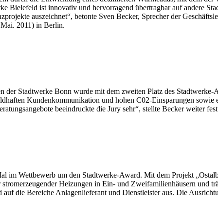
e Bielefeld ist innovativ und hervorragend übertragbar auf andere Sta
zprojekte auszeichnet“, betonte Sven Becker, Sprecher der Geschäftsle
ai. 2011) in Berlin.
en der Stadtwerke Bonn wurde mit dem zweiten Platz des Stadtwerke-
ildhaften Kundenkommunikation und hohen C02-Einsparungen sowie ei
tungsangebote beeindruckte die Jury sehr“, stellte Becker weiter fest
al im Wettbewerb um den Stadtwerke-Award. Mit dem Projekt „OstalbPo
der stromerzeugender Heizungen in Ein- und Zweifamilienhäusern und trä
d auf die Bereiche Anlagenlieferant und Dienstleister aus. Die Ausrich