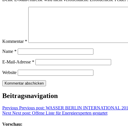
Kommentar
*
Name
*
E-Mail-Adresse
*
Website
Beitragsnavigation
Previous
Previous post:
WASSER BERLIN INTERNATIONAL 2011: G
Next
Next post:
Offene Liste für Energieexperten gestartet
Vorschau: