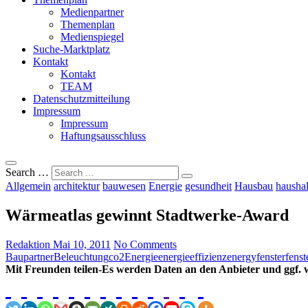
Medienpartner
Themenplan
Medienspiegel
Suche-Marktplatz
Kontakt
Kontakt
TEAM
Datenschutzmitteilung
Impressum
Impressum
Haftungsausschluss
Search …
Allgemein
architektur
bauwesen
Energie
gesundheit
Hausbau
haushal
Wärmeatlas gewinnt Stadtwerke-Award
Redaktion
Mai 10, 2011
No Comments
Baupartner
Beleuchtung
co2
Energie
energieeffizienz
energy
fenster
fenst
Mit Freunden teilen-Es werden Daten an den Anbieter und ggf. w