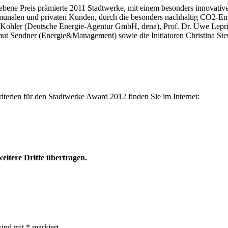
e Preis prämierte 2011 Stadtwerke, mit einem besonders innovativen 
mmunalen und privaten Kunden, durch die besonders nachhaltig CO2-Emi
han Kohler (Deutsche Energie-Agentur GmbH, dena), Prof. Dr. Uwe Lep
ut Sendner (Energie&Management) sowie die Initiatoren Christina 
erien für den Stadtwerke Award 2012 finden Sie im Internet:
eitere Dritte übertragen.
sind mit
*
markiert