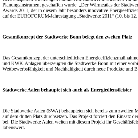
Planungsinstrument geschaffen wurde. „Der Wärmeatlas der Stadtwerk
Awards 2011, der in diesem Jahr besonders innovative Energieeffizien
auf der EUROFORUM-Jahrestagung „Stadtwerke 2011“ (10. bis 12. M
Gesamtkonzept der Stadtwerke Bonn belegt den zweiten Platz
Das Gesamtkonzept der unterschiedlichen Energieeffizienzmaßnahm
und KWK-Anlagen überzeugten die Stadtwerke Bonn mit einer vorb
Wettbewerbsfähigkeit und Nachhaltigkeit durch neue Produkte und Bera
Stadtwerke Aalen behauptet sich auch als Energiedienstleister
Die Stadtwerke Aalen (SWA) behaupteten sich bereits zum zweiten M
auf dem dritten Platz durchsetzen. Das Projekt forciert den Einsatz 
bei. Die Stadtwerke Aalen weiten mit diesem Projekt ihr Geschäftsfel
lobenswert.