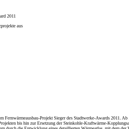
ard 2011
projekte aus
hrem Fernwärmeausbau-Projekt Sieger des Stadtwerke-Awards 2011. Ab
jekten bis hin zur Ersetzung der Steinkohle-Kraftwärme-Kopplungsa
em durch die Entwicklung eines detaillierten Wärmeatlas, mit dem der 