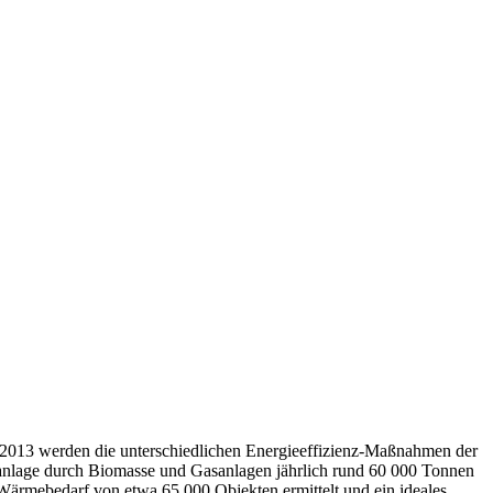
 2013 werden die unterschiedlichen Energieeffizienz-Maßnahmen der
nlage durch Biomasse und Gasanlagen jährlich rund 60 000 Tonnen
Wärmebedarf von etwa 65 000 Objekten ermittelt und ein ideales