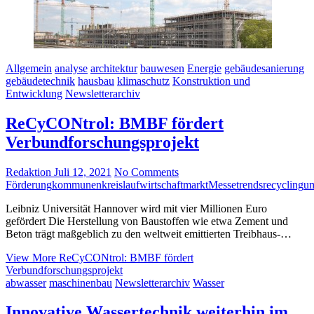
Allgemein
analyse
architektur
bauwesen
Energie
gebäudesanierung
gebäudetechnik
hausbau
klimaschutz
Konstruktion und
Entwicklung
Newsletterarchiv
ReCyCONtrol: BMBF fördert
Verbundforschungsprojekt
Redaktion
Juli 12, 2021
No Comments
Förderung
kommunen
kreislaufwirtschaft
markt
Messetrends
recycling
um
Leibniz Universität Hannover wird mit vier Millionen Euro
gefördert Die Herstellung von Baustoffen wie etwa Zement und
Beton trägt maßgeblich zu den weltweit emittierten Treibhaus-…
View More
ReCyCONtrol: BMBF fördert
Verbundforschungsprojekt
abwasser
maschinenbau
Newsletterarchiv
Wasser
Innovative Wassertechnik weiterhin im