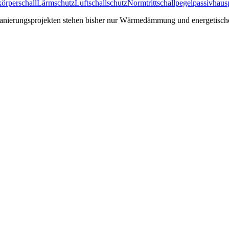
körperschall
Lärmschutz
Luftschallschutz
Normtrittschallpegel
passivhaus
anierungsprojekten stehen bisher nur Wärmedämmung und energetische