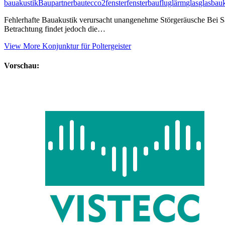
bauakustik
Baupartner
bautec
co2
fenster
fensterbau
fluglärm
glas
glasbau
Fehlerhafte Bauakustik verursacht unangenehme Störgeräusche Bei S
Betrachtung findet jedoch die…
View More
Konjunktur für Poltergeister
Vorschau: