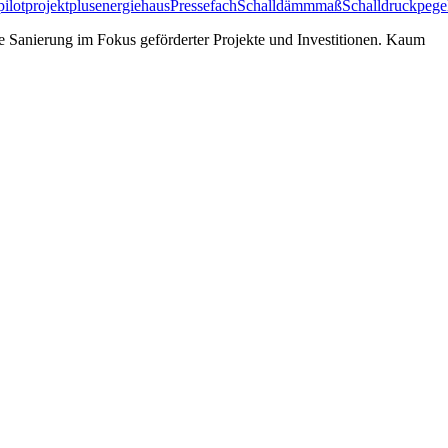
pilotprojekt
plusenergiehaus
Pressefach
Schalldämmmaß
Schalldruckpege
 Sanierung im Fokus geförderter Projekte und Investitionen. Kaum