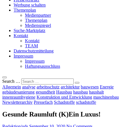
Werbung schalten
Themenplan
Medienpartner
Themenplan
Medienspiegel
Suche-Marktplatz
Kontakt
Kontakt
TEAM
Datenschutzmitteilung
Impressum
Impressum
Haftungsausschluss
Search …
Allgemein
analyse
arbeitsschutz
architektur
bauwesen
Energie
gebäudesanierung
gesundheit
Hausbau
hausbau
haushalt
innenraumhygiene
Konstruktion und Entwicklung
maschinenbau
Newsletterarchiv
Pressefach
Schadstoffe
schadstoffe
Gesunde Raumluft (K)Ein Luxus!
Redaktion/uds
September 10, 2020
No Comments