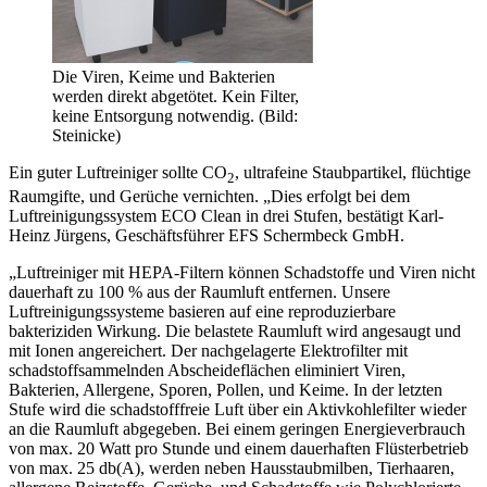
Die Viren, Keime und Bakterien
werden direkt abgetötet. Kein Filter,
keine Entsorgung notwendig. (Bild:
Steinicke)
Ein guter Luftreiniger sollte CO
, ultrafeine Staubpartikel, flüchtige
2
Raumgifte, und Gerüche vernichten. „Dies erfolgt bei dem
Luftreinigungssystem ECO Clean in drei Stufen, bestätigt Karl-
Heinz Jürgens, Geschäftsführer EFS Schermbeck GmbH.
„Luftreiniger mit HEPA-Filtern können Schadstoffe und Viren nicht
dauerhaft zu 100 % aus der Raumluft entfernen. Unsere
Luftreinigungssysteme basieren auf eine reproduzierbare
bakteriziden Wirkung. Die belastete Raumluft wird angesaugt und
mit Ionen angereichert. Der nachgelagerte Elektrofilter mit
schadstoffsammelnden Abscheideflächen eliminiert Viren,
Bakterien, Allergene, Sporen, Pollen, und Keime. In der letzten
Stufe wird die schadstofffreie Luft über ein Aktivkohlefilter wieder
an die Raumluft abgegeben. Bei einem geringen Energieverbrauch
von max. 20 Watt pro Stunde und einem dauerhaften Flüsterbetrieb
von max. 25 db(A), werden neben Hausstaubmilben, Tierhaaren,