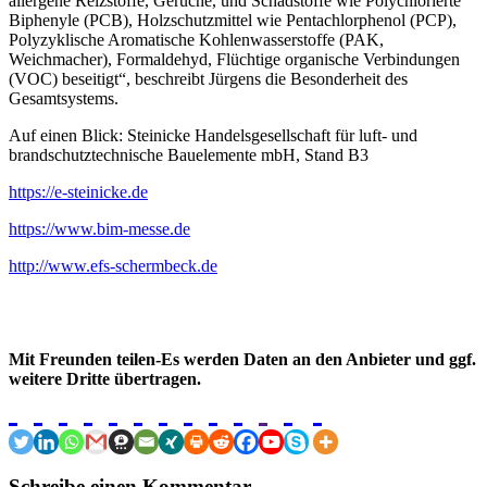
allergene Reizstoffe, Gerüche, und Schadstoffe wie Polychlorierte
Biphenyle (PCB), Holzschutzmittel wie Pentachlorphenol (PCP),
Polyzyklische Aromatische Kohlenwasserstoffe (PAK,
Weichmacher), Formaldehyd, Flüchtige organische Verbindungen
(VOC) beseitigt“, beschreibt Jürgens die Besonderheit des
Gesamtsystems.
Auf einen Blick:
Steinicke Handelsgesellschaft für luft- und
brandschutztechnische Bauelemente mbH,
Stand B3
https://e-steinicke.de
https://www.bim-messe.de
http://www.efs-schermbeck.de
Mit Freunden teilen-Es werden Daten an den Anbieter und ggf.
weitere Dritte übertragen.
Schreibe einen Kommentar