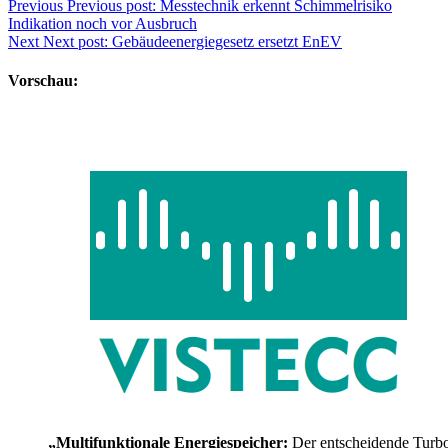
Previous
Previous post:
Messtechnik erkennt Schimmelrisiko
Indikation noch vor Ausbruch
Next
Next post:
Gebäudeenergiegesetz ersetzt EnEV
Vorschau:
„Multifunktionale Energiespeicher:
Der entscheidende Turb