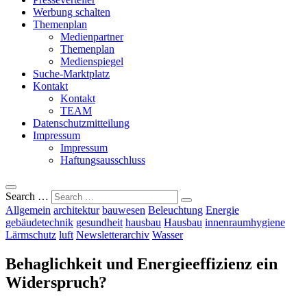
Werbung schalten
Themenplan
Medienpartner
Themenplan
Medienspiegel
Suche-Marktplatz
Kontakt
Kontakt
TEAM
Datenschutzmitteilung
Impressum
Impressum
Haftungsausschluss
Search …
Allgemein
architektur
bauwesen
Beleuchtung
Energie
gebäudetechnik
gesundheit
hausbau
Hausbau
innenraumhygiene
Lärmschutz
luft
Newsletterarchiv
Wasser
Behaglichkeit und Energieeffizienz ein
Widerspruch?