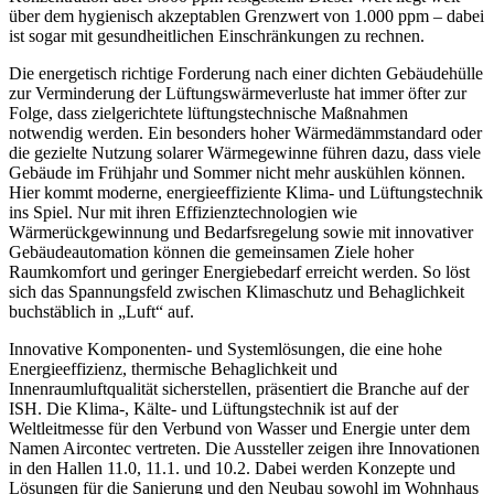
über dem hygienisch akzeptablen Grenzwert von 1.000 ppm – dabei
ist sogar mit gesundheitlichen Einschränkungen zu rechnen.
Die energetisch richtige Forderung nach einer dichten Gebäudehülle
zur Verminderung der Lüftungswärmeverluste hat immer öfter zur
Folge, dass zielgerichtete lüftungstechnische Maßnahmen
notwendig werden. Ein besonders hoher Wärmedämmstandard oder
die gezielte Nutzung solarer Wärmegewinne führen dazu, dass viele
Gebäude im Frühjahr und Sommer nicht mehr auskühlen können.
Hier kommt moderne, energieeffiziente Klima- und Lüftungstechnik
ins Spiel. Nur mit ihren Effizienztechnologien wie
Wärmerückgewinnung und Bedarfsregelung sowie mit innovativer
Gebäudeautomation können die gemeinsamen Ziele hoher
Raumkomfort und geringer Energiebedarf erreicht werden. So löst
sich das Spannungsfeld zwischen Klimaschutz und Behaglichkeit
buchstäblich in „Luft“ auf.
Innovative Komponenten- und Systemlösungen, die eine hohe
Energieeffizienz, thermische Behaglichkeit und
Innenraumluftqualität sicherstellen, präsentiert die Branche auf der
ISH. Die Klima-, Kälte- und Lüftungstechnik ist auf der
Weltleitmesse für den Verbund von Wasser und Energie unter dem
Namen Aircontec vertreten. Die Aussteller zeigen ihre Innovationen
in den Hallen 11.0, 11.1. und 10.2. Dabei werden Konzepte und
Lösungen für die Sanierung und den Neubau sowohl im Wohnhaus