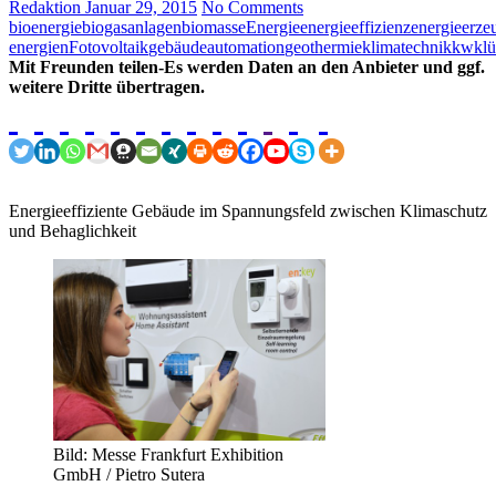
Redaktion
Januar 29, 2015
No Comments
bioenergie
biogasanlagen
biomasse
Energie
energieeffizienz
energieerze
energien
Fotovoltaik
gebäudeautomation
geothermie
klimatechnik
kwk
l
Mit Freunden teilen-Es werden Daten an den Anbieter und ggf.
weitere Dritte übertragen.
Energieeffiziente Gebäude im Spannungsfeld zwischen Klimaschutz
und Behaglichkeit
Bild: Messe Frankfurt Exhibition
GmbH / Pietro Sutera