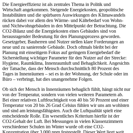
Die Energieeffizienz ist als zentrales Thema in Politik und
Wirtschaft angekommen. Steigende Energiekosten, geopolitische
Instabilitäten und die spürbaren Auswirkungen des Klimawandels
rücken dabei vor allem den Wärme- und Kältebedarf von Wohn-
und Nichtwohngebäuden in den Mittelpunkt der Betrachtung. Die
CO2-Bilanz und die Energiekosten eines Gebäudes sind von
herausragender Bedeutung für den Planungsprozess geworden.
Gesetzgeber, Bauherren und Nutzer stellen klare Forderungen an
neue und zu sanierende Gebäude. Doch oftmals bleibt bei der
Planung mit einseitigem Fokus auf geringem Energiebedarf die
Sicherstellung wichtiger Parameter für den Nutzer auf der Strecke:
Hygiene, Raumklima, Innenraumluft und Behaglichkeit. Angesichts
der Tatsache, dass der Mensch durchschnittlich 80 Prozent des
Tages in Innenräumen – sei es in der Wohnung, der Schule oder im
Büro – verbringt, hat dies unangenehme Folgen.
Ob sich der Mensch in Innenräumen behaglich fühlt, hängt nicht nur
von der Temperatur, sondern von vielen weiteren Parametern ab.
Bei einer relativen Luftfeuchtigkeit von 40 bis 50 Prozent und einer
Temperatur von 20 bis 26 Grad Celsius fühlen wir uns am wohlsten
und sind am leistungsfähigsten. Auch die Luftqualität spielt eine
entscheidende Rolle. Ein wesentliches Kriterium hierfür ist der
CO2-Gehalt der Luft. Bei Messungen in vielen Klassenzimmern
verschiedener Schulen im Winter wurde oft eine CO2-
Konzentration über 3.000 ppm festgestellt. Dieser Wert liegt weit