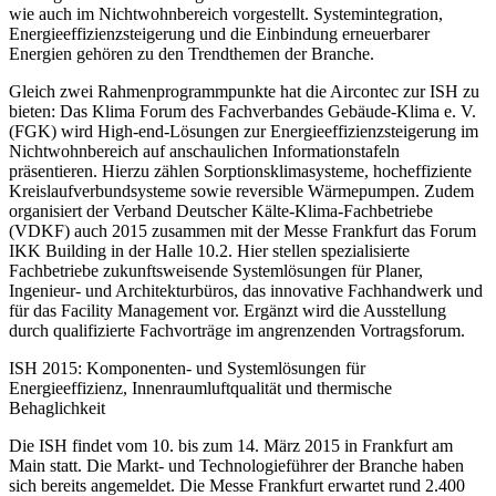
wie auch im Nichtwohnbereich vorgestellt. Systemintegration,
Energieeffizienzsteigerung und die Einbindung erneuerbarer
Energien gehören zu den Trendthemen der Branche.
Gleich zwei Rahmenprogrammpunkte hat die Aircontec zur ISH zu
bieten: Das Klima Forum des Fachverbandes Gebäude-Klima e. V.
(FGK) wird High-end-Lösungen zur Energieeffizienzsteigerung im
Nichtwohnbereich auf anschaulichen Informationstafeln
präsentieren. Hierzu zählen Sorptionsklimasysteme, hocheffiziente
Kreislaufverbundsysteme sowie reversible Wärmepumpen. Zudem
organisiert der Verband Deutscher Kälte-Klima-Fachbetriebe
(VDKF) auch 2015 zusammen mit der Messe Frankfurt das Forum
IKK Building in der Halle 10.2. Hier stellen spezialisierte
Fachbetriebe zukunftsweisende Systemlösungen für Planer,
Ingenieur- und Architekturbüros, das innovative Fachhandwerk und
für das Facility Management vor. Ergänzt wird die Ausstellung
durch qualifizierte Fachvorträge im angrenzenden Vortragsforum.
ISH 2015: Komponenten- und Systemlösungen für
Energieeffizienz, Innenraumluftqualität und thermische
Behaglichkeit
Die ISH findet vom 10. bis zum 14. März 2015 in Frankfurt am
Main statt. Die Markt- und Technologieführer der Branche haben
sich bereits angemeldet. Die Messe Frankfurt erwartet rund 2.400