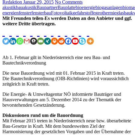
Redaktion
Januar 29, 2015
No Comments
akustik
bauakustik
Baupartner
Bauplatte
bioenergie
biogasanlagen
bioma
energien
fenster
fensterbau
Fotovoltaik
gefahrstoffe
geothermie
glasbau
k
Mit Freunden teilen-Es werden Daten an den Anbieter und ggf.
weitere Dritte übertragen.
Ab 1. Februar gilt in Niederösterreich eine neu Bau- und
Bautechnikverordnung
Die neue Bauordnung wird mit 01. Februar 2015 in Kraft treten.
Die Bautechnikverordnung (OIB-Richtlinien) wird voraussichtlich
zeitgleich in Kraft treten.
Die Energie- & Umweltagentur NÖ informierte Bauträger und
Hausverwaltungen am 5. Dezember 2014 zu der Thematik der
bevorstehenden Gesetzänderung.
Diskussionen rund um die Bauordnung
Mit Februar 2015 treten in Niederösterreich neue bzw. überarbeitete
Bau-Gesetze in Kraft. Mit dem bundesweiten Ziel der
Harmonisierung der gesetzlichen Vorgaben und der Übernahme der