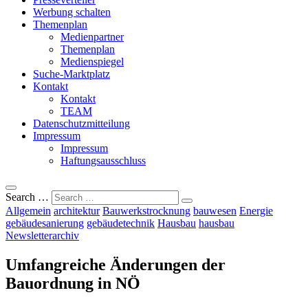
Werbung schalten
Themenplan
Medienpartner
Themenplan
Medienspiegel
Suche-Marktplatz
Kontakt
Kontakt
TEAM
Datenschutzmitteilung
Impressum
Impressum
Haftungsausschluss
Search …
Allgemein
architektur
Bauwerkstrocknung
bauwesen
Energie
gebäudesanierung
gebäudetechnik
Hausbau
hausbau
Newsletterarchiv
Umfangreiche Änderungen der
Bauordnung in NÖ