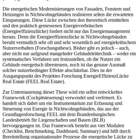
Die energetischen Modernisierungen von Fassaden, Fenstern und
Heizungen in Nichtwohngebäuden realisieren selten die erwarteten
Einsparungen. Diese Lücke zwischen den theoretisch ermittelten
und den praktisch gemessenen Energieverbräuchen
(Energieeffizienzlücke) fordert nicht nur das Energiemanagement
heraus. Denn die Energieeffizienzlücke in Nichtwohngebäuden
beruht vermutlich sehr oft und sehr wesentlich auf energiekritischem
Nutzerverhalten (Forschungsthese). Bisher gibt es jedoch – auch,
aber nicht nur aufgrund mangelnder Gebäudeleittechnik – weder ein
systematisches Verfahren um festzustellen, ob die Nutzer ein
Gebäude energetisch übersteuern, noch ist das genaue Ausmaß
solcher nutzerbedingter Effekte abschätzbar. Dies ist der
Ausgangspunkt des Projektes Forschung EnergieEffizienzLücke
Real Estate (FEEL Real Estate).
Zur Untermauerung dieser These wird ein selbst entwickeltes
Framework (Cockpitsteuerung) verwendet und verfeinert. Es
handelt sich dabei um ein Instrumentarium zur Erfassung und
Steuerung von Energie in Nichtwohngebäuden, das aus der
Grundlagenforschung FEEL mit dem Brandenburgischen
Landesbetrieb für Liegenschaften und Bauen (BLB)
hervorgegangen ist. Das Framework besteht aus vier Modulen
(Checklist, Benchmarking, Dashboard, Summary) und hilft durch
Bereitstellung organisationaler Prozesse die energetische Lücke zu