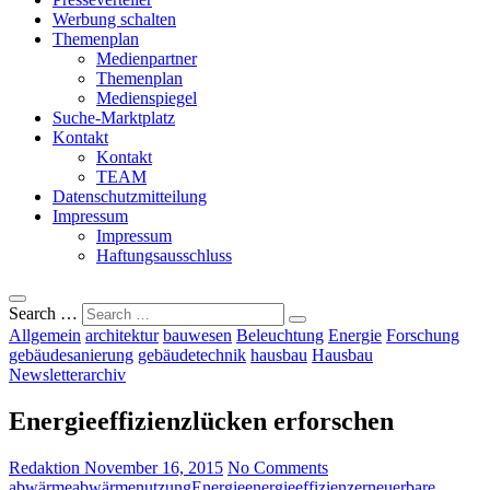
Werbung schalten
Themenplan
Medienpartner
Themenplan
Medienspiegel
Suche-Marktplatz
Kontakt
Kontakt
TEAM
Datenschutzmitteilung
Impressum
Impressum
Haftungsausschluss
Search …
Allgemein
architektur
bauwesen
Beleuchtung
Energie
Forschung
gebäudesanierung
gebäudetechnik
hausbau
Hausbau
Newsletterarchiv
Energieeffizienzlücken erforschen
Redaktion
November 16, 2015
No Comments
abwärme
abwärmenutzung
Energie
energieeffizienz
erneuerbare