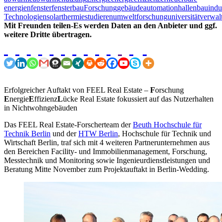
energien
fenster
fensterbau
Forschung
gebäudeautomation
hallenbau
indu
Technologien
solarthermie
studieren
umweltforschung
universität
verwal
Mit Freunden teilen-Es werden Daten an den Anbieter und ggf.
weitere Dritte übertragen.
Erfolgreicher Auftakt von FEEL Real Estate –
F
orschung
E
nergie
E
ffizienz
L
ücke Real Estate fokussiert auf das Nutzerhalten
in Nichtwohngebäuden
Das FEEL Real Estate-Forscherteam der
Beuth Hochschule für
Technik Berlin
und der
HTW Berlin
, Hochschule für Technik und
Wirtschaft Berlin, traf sich mit 4 weiteren Partnerunternehmen aus
den Bereichen Facility- und Immobilienmanagement, Forschung,
Messtechnik und Monitoring sowie Ingenieurdienstleistungen und
Beratung Mitte November zum Projektauftakt in Berlin-Wedding.