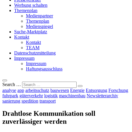
Werbung schalten
Themenplan
Medienpartner
Themenplan
Medienspiegel
Suche-Marktplatz
Kontakt
Kontakt
TEAM
Datenschutzmitteilung
Impressum
Impressum
Haftungsausschluss
Search …
analyse
app
arbeitsschutz
bauwesen
Energie
Entsorgung
Forschung
fuhrpark
güterverkehr
logistik
maschinenbau
Newsletterarchiv
sanierung
spedition
transport
Drahtlose Kommunikation soll
zuverlässiger werden