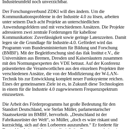
Industrieumfeld noch unverzichtbar.
Der Forschungsverbund ZDKI will dies ändern. Um die
Kommunikationsprobleme in der Industrie 4.0 zu lösen, arbeiten
unter seinem Dach acht Projekte an unterschiedlichen
Anwendungsfeldern und mit verschiedenen Ansätzen. Die Projekte
adressieren zwei zentrale Forderungen für kabellose
Kommunikation: Zuverlässigkeit sowie geringe Latenzzeiten. Damit
legen sie die Grundlage für Industrie-4.0. Gefördert wird das
Programm vom Bundesministerium für Bildung und Forschung
(BMBF). Mit der Begleitforschung sind das ifak Institut e.V., die
Universitäten aus Bremen, Dresden und Kaiserslautern zusammen
mit den Normungsexperten des VDE betraut. Auf der Konferenz
präsentierten die Verantwortlichen aus den einzelnen Projekten ihre
verschiedenen Ansätze, die von der Modifizierung der W-LAN-
Technik bis zur Entwicklung komplett neuer Funksysteme reichen.
Eines der gemeinsamen Ziele ist es, in Zukunft diese Technologien
in einem für die Industrie 4.0 zugewiesenem Frequenzspektrum
einzusetzen.
Die Arbeit des Förderprogramms hat große Bedeutung für den
Standort Deutschland, wie Stefan Müller, parlamentarischer
Staatssekretär im BMBF, hervorhob. „Deutschland ist der
Fabrikausrüster der Welt“, so Müller, „doch es wäre riskant und
kurzsichtig, sich auf den Lorbeeren auszuruhen.“ Er forderte für