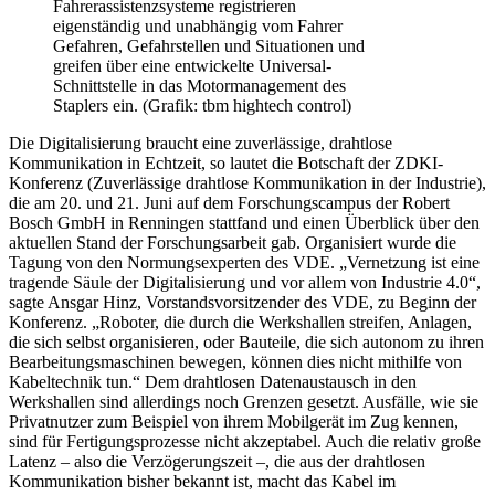
Fahrerassistenzsysteme registrieren
eigenständig und unabhängig vom Fahrer
Gefahren, Gefahrstellen und Situationen und
greifen über eine entwickelte Universal-
Schnittstelle in das Motormanagement des
Staplers ein. (Grafik: tbm hightech control)
Die Digitalisierung braucht eine zuverlässige, drahtlose
Kommunikation in Echtzeit, so lautet die Botschaft der ZDKI-
Konferenz (Zuverlässige drahtlose Kommunikation in der Industrie),
die am 20. und 21. Juni auf dem Forschungscampus der Robert
Bosch GmbH in Renningen stattfand und einen Überblick über den
aktuellen Stand der Forschungsarbeit gab. Organisiert wurde die
Tagung von den Normungsexperten des VDE. „Vernetzung ist eine
tragende Säule der Digitalisierung und vor allem von Industrie 4.0“,
sagte Ansgar Hinz, Vorstandsvorsitzender des VDE, zu Beginn der
Konferenz. „Roboter, die durch die Werkshallen streifen, Anlagen,
die sich selbst organisieren, oder Bauteile, die sich autonom zu ihren
Bearbeitungsmaschinen bewegen, können dies nicht mithilfe von
Kabeltechnik tun.“ Dem drahtlosen Datenaustausch in den
Werkshallen sind allerdings noch Grenzen gesetzt. Ausfälle, wie sie
Privatnutzer zum Beispiel von ihrem Mobilgerät im Zug kennen,
sind für Fertigungsprozesse nicht akzeptabel. Auch die relativ große
Latenz – also die Verzögerungszeit –, die aus der drahtlosen
Kommunikation bisher bekannt ist, macht das Kabel im