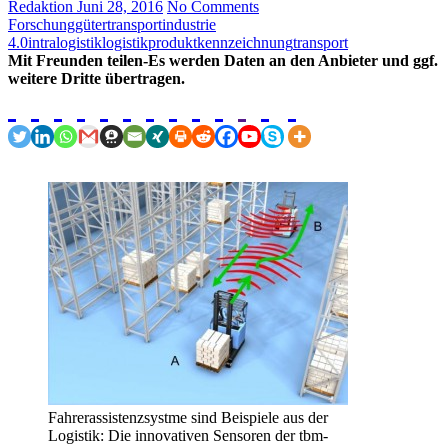
Redaktion
Juni 28, 2016
No Comments
Forschung
gütertransport
industrie
4.0
intralogistik
logistik
produktkennzeichnung
transport
Mit Freunden teilen-Es werden Daten an den Anbieter und ggf.
weitere Dritte übertragen.
Fahrerassistenzsystme sind Beispiele aus der
Logistik: Die innovativen Sensoren der tbm-