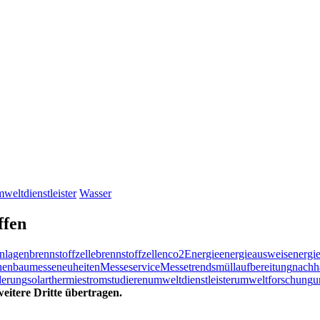
weltdienstleister
Wasser
ffen
nlagen
brennstoffzelle
brennstoffzellen
co2
Energie
energieausweis
energie
nenbau
messeneuheiten
Messeservice
Messetrends
müllaufbereitung
nachha
derung
solarthermie
strom
studieren
umweltdienstleister
umweltforschung
u
eitere Dritte übertragen.