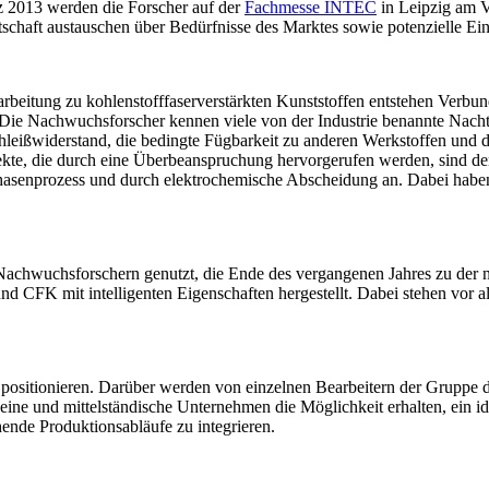
z 2013 werden die Forscher auf der
Fachmesse INTEC
in Leipzig am 
rtschaft austauschen über Bedürfnisse des Marktes sowie potenzielle Ein
beitung zu kohlenstofffaserverstärkten Kunststoffen entstehen Verbun
 Die Nachwuchsforscher kennen viele von der Industrie benannte Nachte
hleißwiderstand, die bedingte Fügbarkeit zu anderen Werkstoffen und
ekte, die durch eine Überbeanspruchung hervorgerufen werden, sind d
asenprozess und durch elektrochemische Abscheidung an. Dabei haben s
Nachwuchsforschern genutzt, die Ende des vergangenen Jahres zu der 
nd CFK mit intelligenten Eigenschaften hergestellt. Dabei stehen vor al
 positionieren. Darüber werden von einzelnen Bearbeitern der Gruppe d
eine und mittelständische Unternehmen die Möglichkeit erhalten, ein i
hende Produktionsabläufe zu integrieren.