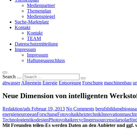
Medienpartner
Themenplan
Medienspiegel
Suche-Marktplatz
Kontakt
Kontakt
TEAM
Datenschutzmitteilung
Impressum
Impressum
Haftungsausschluss
Search …
abwasser
Allgemein
Energie
Entsorgung
Forschung
maschinenbau
um
Neue Dimension von intelligenten Werksto
Redaktion/uds
Februar 19, 2013
No Comments
berufsbildung
biogasa
energien
european
Forschung
Fotovoltaik
heiztechnik
Innovation
maschi
Technologien
ökodesign
Photovoltaik
recycling
ressourcen
solar
solarför
Mit Freunden teilen-Es werden Daten an den Anbieter und ggf. w