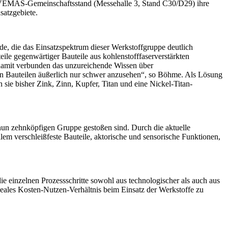
VEMAS-Gemeinschaftsstand (Messehalle 3, Stand C30/D29) ihre
satzgebiete.
de, die das Einsatzspektrum dieser Werkstoffgruppe deutlich
ile gegenwärtiger Bauteile aus kohlenstofffaserverstärkten
 damit verbunden das unzureichende Wissen über
en Bauteilen äußerlich nur schwer anzusehen“, so Böhme. Als Lösung
ie bisher Zink, Zinn, Kupfer, Titan und eine Nickel-Titan-
nun zehnköpfigen Gruppe gestoßen sind. Durch die aktuelle
lem verschleißfeste Bauteile, aktorische und sensorische Funktionen,
ie einzelnen Prozessschritte sowohl aus technologischer als auch aus
deales Kosten-Nutzen-Verhältnis beim Einsatz der Werkstoffe zu