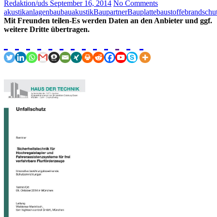
Redaktion/uds
September 16, 2014
No Comments
akustik
anlagenbau
bauakustik
Baupartner
Bauplatte
baustoffe
brandschu
Mit Freunden teilen-Es werden Daten an den Anbieter und ggf.
weitere Dritte übertragen.