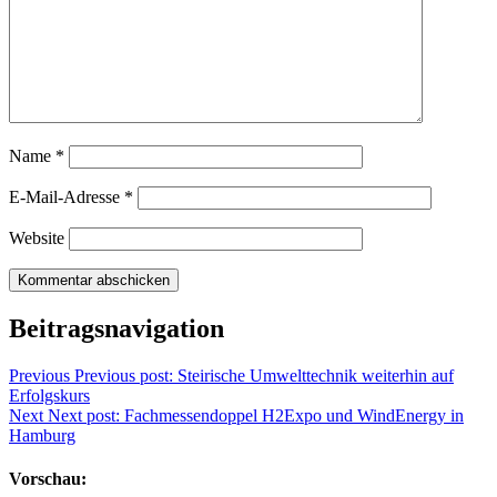
Name
*
E-Mail-Adresse
*
Website
Beitragsnavigation
Previous
Previous post:
Steirische Umwelttechnik weiterhin auf
Erfolgskurs
Next
Next post:
Fachmessendoppel H2Expo und WindEnergy in
Hamburg
Vorschau: