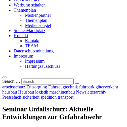
Werbung schalten
Themenplan
Medienpartner
Themenplan
Medienspiegel
Suche-Marktplatz
Kontakt
Kontakt
TEAM
Datenschutzmitteilung
Impressum
Impressum
Haftungsausschluss
Search …
arbeitsschutz
Entsorgung
Fahrzeugtechnik
fuhrpark
güterverkehr
hausbau
Hausbau
logistik
maschinenbau
Newsletterarchiv
Pressefach
sicherheit
spedition
transport
Seminar Unfallschutz: Aktuelle
Entwicklungen zur Gefahrabwehr