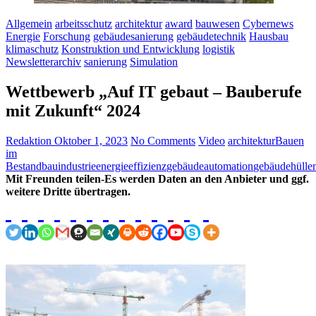
Allgemein
arbeitsschutz
architektur
award
bauwesen
Cybernews
Energie
Forschung
gebäudesanierung
gebäudetechnik
Hausbau
klimaschutz
Konstruktion und Entwicklung
logistik
Newsletterarchiv
sanierung
Simulation
Wettbewerb „Auf IT gebaut – Bauberufe
mit Zukunft“ 2024
Redaktion
Oktober 1, 2023
No Comments
Video
architektur
Bauen
im
Bestand
bauindustrie
energieeffizienz
gebäudeautomation
gebäudehülle
Mit Freunden teilen-Es werden Daten an den Anbieter und ggf.
weitere Dritte übertragen.