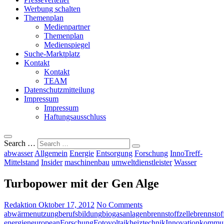
Werbung schalten
Themenplan
Medienpartner
Themenplan
Medienspiegel
Suche-Marktplatz
Kontakt
Kontakt
TEAM
Datenschutzmitteilung
Impressum
Impressum
Haftungsausschluss
Search …
abwasser
Allgemein
Energie
Entsorgung
Forschung
InnoTreff-
Mittelstand
Insider
maschinenbau
umweltdienstleister
Wasser
Turbopower mit der Gen Alge
Redaktion
Oktober 17, 2012
No Comments
abwärmenutzung
berufsbildung
biogasanlagen
brennstoffzelle
brennstof
energien
european
Forschung
Fotovoltaik
heiztechnik
Innovation
kommu