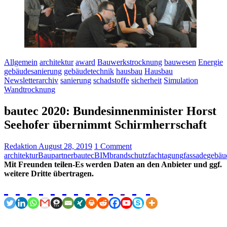
Allgemein
architektur
award
Bauwerkstrocknung
bauwesen
Energie
gebäudesanierung
gebäudetechnik
hausbau
Hausbau
Newsletterarchiv
sanierung
schadstoffe
sicherheit
Simulation
Wandtrocknung
bautec 2020: Bundesinnenminister Horst
Seehofer übernimmt Schirmherrschaft
Redaktion
August 28, 2019
1 Comment
architektur
Baupartner
bautec
BIM
brandschutz
fachtagung
fassade
gebäu
Mit Freunden teilen-Es werden Daten an den Anbieter und ggf.
weitere Dritte übertragen.