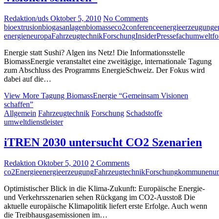
Redaktion/uds
Oktober 5, 2010
No Comments
bioextrusion
biogasanlagen
biomasse
co2
conference
energieerzeugung
e
energien
europa
Fahrzeugtechnik
Forschung
Insider
Pressefach
umweltfo
Energie statt Sushi? Algen ins Netz! Die Informationsstelle
BiomassEnergie veranstaltet eine zweitägige, internationale Tagung
zum Abschluss des Programms EnergieSchweiz. Der Fokus wird
dabei auf die…
View More
Tagung BiomassEnergie “Gemeinsam Visionen
schaffen”
Allgemein
Fahrzeugtechnik
Forschung
Schadstoffe
umweltdienstleister
iTREN 2030 untersucht CO2 Szenarien
Redaktion
Oktober 5, 2010
2 Comments
co2
Energie
energieerzeugung
Fahrzeugtechnik
Forschung
kommunen
u
Optimistischer Blick in die Klima-Zukunft: Europäische Energie-
und Verkehrsszenarien sehen Rückgang im CO2-Ausstoß Die
aktuelle europäische Klimapolitik liefert erste Erfolge. Auch wenn
die Treibhausgasemissionen im…