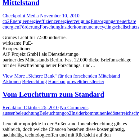
Mittelstand
Checkpoint Media
November 10, 2010
co2
Energie
energieeffizienz
energieerzeugung
Entsorgung
erneuerbare
energien
Förderung
Forschung
Insider
kommunen
recycling
schallschutz
Grünes Licht für 7.500 industrie-
wirksame FuE-
Kooperationen
AiF Projekt GmbH als Dienstleistungs-
partner des Mittelstands Berlin. Fast 12.000 dicke Briefumschläge
mit der Beschreibung neuer Forschungs- und…
View More
„Sichere Bank“ für den forschenden Mittelstand
Aktionen
Beleuchtung
Hausbau
umweltdienstleister
Vom Leuchtturm zum Standard
Redaktion
Oktober 26, 2010
No Comments
aussenbeleuchtung
Beleuchtung
co2
Insider
kommunen
led
österreich
sch
Leuchtturmprojekte in der Außen-und Innenbeleuchtung gibt es
zahlreich, doch welche Chancen bestehen diese kostengünstig,
nachhaltig, technologieoffen und mit Rücksicht auf den