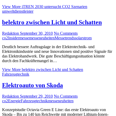
View More
iTREN 2030 untersucht CO2 Szenarien
umweltdienstleister
belektro zwischen Licht und Schatten
Redaktion
September 30, 2010
No Comments
co2
Insider
messe
messeneuheiten
Messetrends
solar
strom
Deutlich bessere Auftragslage in der Elektrotechnik- und
Elektronikindustrie und neue Innovationen sind positive Signale für
das Elektrohandwerk. Die gute Beschäftigungssituation könnte
durch den Fachkräftemangel in…
View More
belektro zwischen Licht und Schatten
Fahrzeugtechnik
Elektroauto von Skoda
Redaktion
September 29, 2010
No Comments
co2
Energie
Fahrzeugtechnik
messeneuheiten
Konzeptstudie Octavia Green E Line: das erste Elektroauto von
Skoda – Bis zu 140 km Reichweite mit moderner Lithium-Ionen-