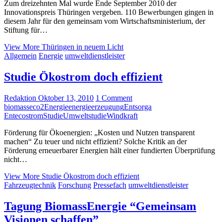
Zum dreizehnten Mal wurde Ende September 2010 der
Innovationspreis Thüringen vergeben. 110 Bewerbungen gingen in
diesem Jahr für den gemeinsam vom Wirtschaftsministerium, der
Stiftung für…
View More
Thüringen in neuem Licht
Allgemein
Energie
umweltdienstleister
Studie Ökostrom doch effizient
Redaktion
Oktober 13, 2010
1 Comment
biomasse
co2
Energie
energieerzeugung
Entsorga
Enteco
strom
Studie
Umweltstudie
Windkraft
Förderung für Ökoenergien: „Kosten und Nutzen transparent
machen“ Zu teuer und nicht effizient? Solche Kritik an der
Förderung erneuerbarer Energien hält einer fundierten Überprüfung
nicht…
View More
Studie Ökostrom doch effizient
Fahrzeugtechnik
Forschung
Pressefach
umweltdienstleister
Tagung BiomassEnergie “Gemeinsam
Visionen schaffen”