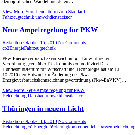
demografischen Wandel und deren…
View More
Vom Leuchtturm zum Standard
Fahrzeugtechnik
umweltdienstleister
Neue Ampelregelung für PKW
Redaktion
Oktober 15, 2010
No Comments
co2
Energie
Fahrzeugtechnik
Pkw-Energieverbrauchskennzeichnung – Entwurf neuer
Verordnung gegenüber EU-Kommission notifiziert Das
Bundesministerium für Wirtschaft und Technologie hat am 13.
10.2010 den Entwurf zur Änderung der Pkw-
Energieverbrauchskennzeichnungsverordnung (Pkw-EnVKV)…
View More
Neue Ampelregelung für PKW
Beleuchtung
Hausbau
umweltdienstleister
Thüringen in neuem Licht
Redaktion
Oktober 13, 2010
No Comments
Beleuchtung
co2
Energie
Förderung
kommunen
licht
strassenbeleuchtun