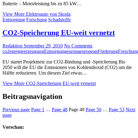
Batterie – Motorleistung bis zu 85 kW…
View More
Elektroauto von Skoda
Entsorgung
Forschung
Schadstoffe
CO2-Speicherung EU-weit vernetzt
Redaktion
September 29, 2010
No Comments
co2
energieerzeugung
Entsorgung
europa
european
Förderung
Forschun
EU startet Projektnetz zur CO2-Bindung und -Speicherung Bis
2050 will die EU die Emissionen von Kohlendioxid (CO2) um die
Hälfte reduzieren. Um diesem Ziel etwas…
View More
CO2-Speicherung EU-weit vernetzt
Beitragsnavigation
Previous page
Page
1
…
Page
48
Page
49
Page
50
…
Page
53
Next
page
Vorschau: