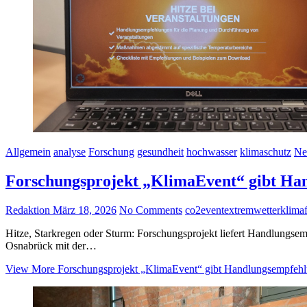
Allgemein
analyse
Forschung
gesundheit
hochwasser
klimaschutz
Ne
Forschungsprojekt „KlimaEvent“ gibt Han
Redaktion
März 18, 2026
No Comments
co2
event
extremwetter
klima
Hitze, Starkregen oder Sturm: Forschungsprojekt liefert Handlungs
Osnabrück mit der…
View More
Forschungsprojekt „KlimaEvent“ gibt Handlungsempfehlu