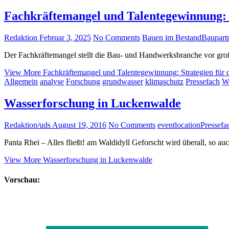
Fachkräftemangel und Talentegewinnung: S
Redaktion
Februar 3, 2025
No Comments
Bauen im Bestand
Baupart
Der Fachkräftemangel stellt die Bau- und Handwerksbranche vor groß
View More
Fachkräftemangel und Talentegewinnung: Strategien für 
Allgemein
analyse
Forschung
grundwasser
klimaschutz
Pressefach
W
Wasserforschung in Luckenwalde
Redaktion/uds
August 19, 2016
No Comments
event
location
Pressefa
Panta Rhei – Alles fließt! am Waldidyll Geforscht wird überall, so a
View More
Wasserforschung in Luckenwalde
Vorschau: