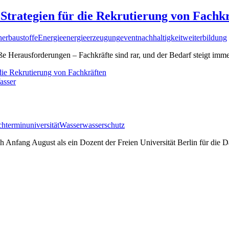
trategien für die Rekrutierung von Fachk
ner
baustoffe
Energie
energieerzeugung
event
nachhaltigkeit
weiterbildung
e Herausforderungen – Fachkräfte sind rar, und der Bedarf steigt im
die Rekrutierung von Fachkräften
asser
ch
termin
universität
Wasser
wasserschutz
uch Anfang August als ein Dozent der Freien Universität Berlin für die