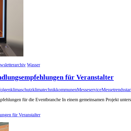
wsletterarchiv
Wasser
dlungsempfehlungen für Veranstalter
folgen
klimaschutz
klimatechnik
kommunen
Messeservice
Messetrends
sta
empfehlungen für die Eventbranche In einem gemeinsamen Projekt unte
ngen für Veranstalter