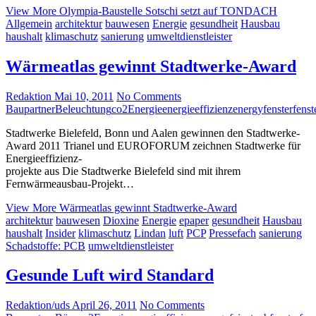
View More
Olympia-Baustelle Sotschi setzt auf TONDACH
Allgemein
architektur
bauwesen
Energie
gesundheit
Hausbau
haushalt
klimaschutz
sanierung
umweltdienstleister
Wärmeatlas gewinnt Stadtwerke-Award
Redaktion
Mai 10, 2011
No Comments
Baupartner
Beleuchtung
co2
Energie
energieeffizienz
energy
fenster
fenst
Stadtwerke Bielefeld, Bonn und Aalen gewinnen den Stadtwerke-
Award 2011 Trianel und EUROFORUM zeichnen Stadtwerke für
Energieeffizienz-
projekte aus Die Stadtwerke Bielefeld sind mit ihrem
Fernwärmeausbau-Projekt…
View More
Wärmeatlas gewinnt Stadtwerke-Award
architektur
bauwesen
Dioxine
Energie
epaper
gesundheit
Hausbau
haushalt
Insider
klimaschutz
Lindan
luft
PCP
Pressefach
sanierung
Schadstoffe: PCB
umweltdienstleister
Gesunde Luft wird Standard
Redaktion/uds
April 26, 2011
No Comments