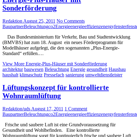
Sonderförderung
Redaktion
August 25, 2011
No Comments
Baupartner
Beleuchtung
co2
Energie
energieeffizienz
energy
fenster
fenst
Das Bundesministerium für Verkehr, Bau und Stadtentwicklung
(BMVBS) hat zum 18. August ein neues Förderprogramm für
Modellhäuser aufgelegt, die den sogenannten „Plus-Energie-
Standard“ erfüllen.…
View More
Energie-Plus-Häuser mit Sonderförderung
architektur
bauwesen
Beleuchtung
Energie
gesundheit
Hausbau
haushalt
klimaschutz
Pressefach
sanierung
umweltdienstleister
Lüftungskonzept für kontrollierte
Wohnraumlüftung
Redaktion/uds
August 17, 2011
1 Comment
Baupartner
Beleuchtung
co2
Energie
energieeffizienz
energy
fenster
fenst
Frische und saubere Luft ist eine Grundvoraussetzung für
Gesundheit und Wohlbefinden. Eine kontrollierte
Wohnraumlüftung sorgt für kontinuierlich frische und saubere Luft