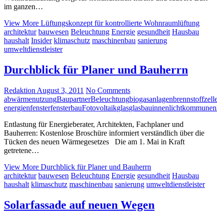
im ganzen…
View More
Lüftungskonzept für kontrollierte Wohnraumlüftung
architektur
bauwesen
Beleuchtung
Energie
gesundheit
Hausbau
haushalt
Insider
klimaschutz
maschinenbau
sanierung
umweltdienstleister
Durchblick für Planer und Bauherrn
Redaktion
August 3, 2011
No Comments
abwärmenutzung
Baupartner
Beleuchtung
biogasanlagen
brennstoffzell
energien
fenster
fensterbau
Fotovoltaik
glas
glasbau
innenlicht
kommunen
Entlastung für Energieberater, Architekten, Fachplaner und
Bauherren: Kostenlose Broschüre informiert verständlich über die
Tücken des neuen Wärmegesetzes Die am 1. Mai in Kraft
getretene…
View More
Durchblick für Planer und Bauherrn
architektur
bauwesen
Beleuchtung
Energie
gesundheit
Hausbau
haushalt
klimaschutz
maschinenbau
sanierung
umweltdienstleister
Solarfassade auf neuen Wegen