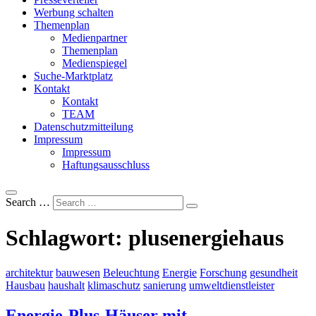
Werbung schalten
Themenplan
Medienpartner
Themenplan
Medienspiegel
Suche-Marktplatz
Kontakt
Kontakt
TEAM
Datenschutzmitteilung
Impressum
Impressum
Haftungsausschluss
Search …
Schlagwort:
plusenergiehaus
architektur
bauwesen
Beleuchtung
Energie
Forschung
gesundheit
Hausbau
haushalt
klimaschutz
sanierung
umweltdienstleister
Energie-Plus-Häuser mit