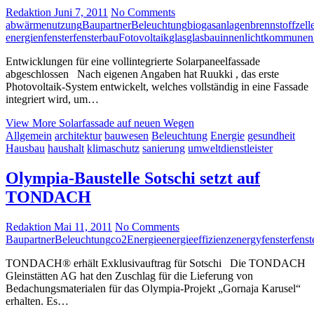
Redaktion
Juni 7, 2011
No Comments
abwärmenutzung
Baupartner
Beleuchtung
biogasanlagen
brennstoffzell
energien
fenster
fensterbau
Fotovoltaik
glas
glasbau
innenlicht
kommunen
Entwicklungen für eine vollintegrierte Solarpaneelfassade
abgeschlossen Nach eigenen Angaben hat Ruukki , das erste
Photovoltaik-System entwickelt, welches vollständig in eine Fassade
integriert wird, um…
View More
Solarfassade auf neuen Wegen
Allgemein
architektur
bauwesen
Beleuchtung
Energie
gesundheit
Hausbau
haushalt
klimaschutz
sanierung
umweltdienstleister
Olympia-Baustelle Sotschi setzt auf
TONDACH
Redaktion
Mai 11, 2011
No Comments
Baupartner
Beleuchtung
co2
Energie
energieeffizienz
energy
fenster
fenst
TONDACH® erhält Exklusivauftrag für Sotschi Die TONDACH
Gleinstätten AG hat den Zuschlag für die Lieferung von
Bedachungsmaterialen für das Olympia-Projekt „Gornaja Karusel“
erhalten. Es…