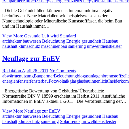
Baupartner
Büro
co2
Energie
energieeffizienz
energy
feinstaub
fenster
fen
Dichte Gebäudehüllen können das Innenraumklima negativ
beeinflussen. Neue Materialien wie beispielsweise aus der
Nanotechnologie oder Mineralische Kunststofffaser, die beim Bau
und im Haushalt immer…
View More
Gesunde Luft wird Standard
architektur
bauwesen
Beleuchtung
Energie
gesundheit
Hausbau
haushalt
klimaschutz
maschinenbau
sanierung
umweltdienstleister
Neuflage zur EnEV
Redaktion
April 26, 2011
No Comments
abwärmenutzung
Baupartner
Beleuchtung
biogasanlagen
brennstoffzell
energien
fenster
fensterbau
Fotovoltaik
glas
glasbau
innenlicht
Insider
kom
Energetische Bewertung von Gebäuden/ Überarbeitete
Normenreihe DIN V 18599 erscheint im Herbst 2011. Ausführliche
Informationen in EnEV aktuell 1 /2011 Die Veröffentlichung der…
View More
Neuflage zur EnEV
architektur
bauwesen
Beleuchtung
Energie
gesundheit
Hausbau
haushalt
klimaschutz
sanierung
Solartrends
umweltdienstleister