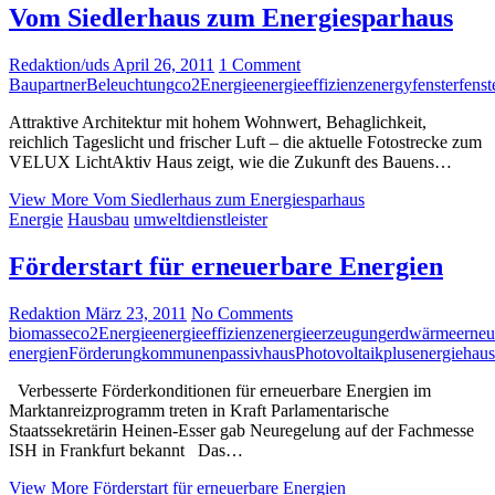
Vom Siedlerhaus zum Energiesparhaus
Redaktion/uds
April 26, 2011
1 Comment
Baupartner
Beleuchtung
co2
Energie
energieeffizienz
energy
fenster
fenst
Attraktive Architektur mit hohem Wohnwert, Behaglichkeit,
reichlich Tageslicht und frischer Luft – die aktuelle Fotostrecke zum
VELUX LichtAktiv Haus zeigt, wie die Zukunft des Bauens…
View More
Vom Siedlerhaus zum Energiesparhaus
Energie
Hausbau
umweltdienstleister
Förderstart für erneuerbare Energien
Redaktion
März 23, 2011
No Comments
biomasse
co2
Energie
energieeffizienz
energieerzeugung
erdwärme
erneu
energien
Förderung
kommunen
passivhaus
Photovoltaik
plusenergiehaus
Verbesserte Förderkonditionen für erneuerbare Energien im
Marktanreizprogramm treten in Kraft Parlamentarische
Staatssekretärin Heinen-Esser gab Neuregelung auf der Fachmesse
ISH in Frankfurt bekannt Das…
View More
Förderstart für erneuerbare Energien