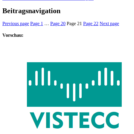
Beitragsnavigation
Previous page
Page
1
…
Page
20
Page
21
Page
22
Next page
Vorschau: