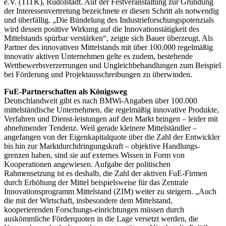
e.V. (TITK), Rudolstadt. Auf der Festveranstaltung zur Gründung
der Interessenvertretung bezeichnete er diesen Schritt als notwendig
und überfällig. „Die Bündelung des Industrieforschungspotenzials
wird dessen positive Wirkung auf die Innovationstätigkeit des
Mittelstands spürbar verstärken“, zeigte sich Bauer überzeugt. Als
Partner des innovativen Mittelstands mit über 100.000 regelmäßig
innovativ aktiven Unternehmen gelte es zudem, bestehende
Wettbewerbsverzerrungen und Ungleichbehandlungen zum Beispiel
bei Förderung und Projektausschreibungen zu überwinden.
FuE-Partnerschaften als Königsweg
Deutschlandweit gibt es nach BMWi-Angaben über 100.000
mittelständische Unternehmen, die regelmäßig innovative Produkte,
Verfahren und Dienst-leistungen auf den Markt bringen – leider mit
abnehmender Tendenz. Weil gerade kleinere Mittelständler –
angefangen von der Eigenkapitalquote über die Zahl der Entwickler
bis hin zur Marktdurchdringungskraft – objektive Handlungs-
grenzen haben, sind sie auf externes Wissen in Form von
Kooperationen angewiesen. Aufgabe der politischen
Rahmensetzung ist es deshalb, die Zahl der aktiven FuE-Firmen
durch Erhöhung der Mittel beispielsweise für das Zentrale
Innovationsprogramm Mittelstand (ZIM) weiter zu steigern. „Auch
die mit der Wirtschaft, insbesondere dem Mittelstand,
kooperierenden Forschungs-einrichtungen müssen durch
auskömmliche Förderquoten in die Lage versetzt werden, die