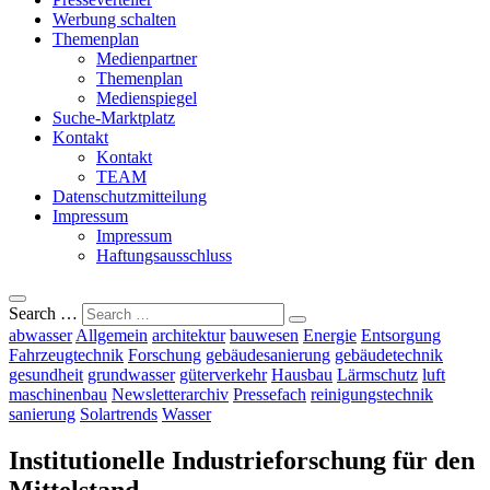
Werbung schalten
Themenplan
Medienpartner
Themenplan
Medienspiegel
Suche-Marktplatz
Kontakt
Kontakt
TEAM
Datenschutzmitteilung
Impressum
Impressum
Haftungsausschluss
Search …
abwasser
Allgemein
architektur
bauwesen
Energie
Entsorgung
Fahrzeugtechnik
Forschung
gebäudesanierung
gebäudetechnik
gesundheit
grundwasser
güterverkehr
Hausbau
Lärmschutz
luft
maschinenbau
Newsletterarchiv
Pressefach
reinigungstechnik
sanierung
Solartrends
Wasser
Institutionelle Industrieforschung für den
Mittelstand