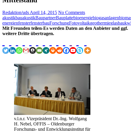
Redaktion/uds
April 14, 2015
No Comments
akustik
bauakustik
Baupartner
Bauplatte
bioenergie
biogasanlagen
bioma
energien
fenster
fensterbau
Forschung
Fotovoltaik
geothermie
glasbau
kw
Mit Freunden teilen-Es werden Daten an den Anbieter und ggf.
weitere Dritte übertragen.
v.l.n.r. Vizepräsident Dr.-Ing. Wolfgang
H. Nebel, OFFIS – Oldenburger
Forschungs- und Entwicklungsinstitut für