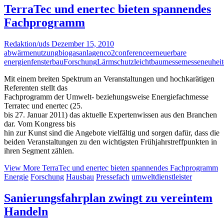
TerraTec und enertec bieten spannendes
Fachprogramm
Redaktion/uds
Dezember 15, 2010
abwärmenutzung
biogasanlagen
co2
conference
erneuerbare
energien
fensterbau
Forschung
Lärmschutz
leichtbau
messe
messeneuheit
Mit einem breiten Spektrum an Veranstaltungen und hochkarätigen
Referenten stellt das
Fachprogramm der Umwelt- beziehungsweise Energiefachmesse
Terratec und enertec (25.
bis 27. Januar 2011) das aktuelle Expertenwissen aus den Branchen
dar. Vom Kongress bis
hin zur Kunst sind die Angebote vielfältig und sorgen dafür, dass die
beiden Veranstaltungen zu den wichtigsten Frühjahrstreffpunkten in
ihren Segment zählen.
View More
TerraTec und enertec bieten spannendes Fachprogramm
Energie
Forschung
Hausbau
Pressefach
umweltdienstleister
Sanierungsfahrplan zwingt zu vereintem
Handeln