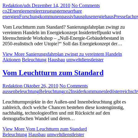
Redaktion/uds
Dezember 14, 2010
No Comments
co2
Energie
energieerzeugung
erneuerbare
energien
Forschung
kommunen
passivhaus
plusenergiehaus
Pressefach
p
Vom Leuchtturm zum Standard? Sanierungsfahrplan zwingt zu
vereintem Handeln im Energiekonzept Insidertreffpunkt wird
Ideenschmiede Workshop – „Null-Energie-Gebäudebestand in
2050-realistisch oder Utopie?“ Soll das Energiekonzept der…
View More
Sanierungsfahrplan zwingt zu vereintem Handeln
Aktionen
Beleuchtung
Hausbau
umweltdienstleister
Vom Leuchtturm zum Standard
Redaktion
Oktober 26, 2010
No Comments
aussenbeleuchtung
Beleuchtung
co2
Insider
kommunen
led
österreich
sch
Leuchtturmprojekte in der Außen-und Innenbeleuchtung gibt es
zahlreich, doch welche Chancen bestehen diese kostengünstig,
nachhaltig, technologieoffen und mit Rücksicht auf den
demografischen Wandel und deren…
View More
Vom Leuchtturm zum Standard
Beleuchtung
Hausbau
umweltdienstleister