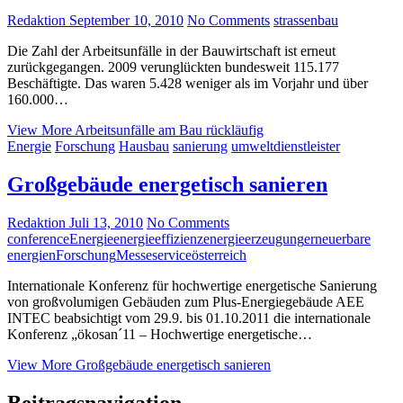
Redaktion
September 10, 2010
No Comments
strassenbau
Die Zahl der Arbeitsunfälle in der Bauwirtschaft ist erneut
zurückgegangen. 2009 verunglückten bundesweit 115.177
Beschäftigte. Das waren 5.428 weniger als im Vorjahr und über
160.000…
View More
Arbeitsunfälle am Bau rückläufig
Energie
Forschung
Hausbau
sanierung
umweltdienstleister
Großgebäude energetisch sanieren
Redaktion
Juli 13, 2010
No Comments
conference
Energie
energieeffizienz
energieerzeugung
erneuerbare
energien
Forschung
Messeservice
österreich
Internationale Konferenz für hochwertige energetische Sanierung
von großvolumigen Gebäuden zum Plus-Energiegebäude AEE
INTEC beabsichtigt vom 29.9. bis 01.10.2011 die internationale
Konferenz „ökosan´11 – Hochwertige energetische…
View More
Großgebäude energetisch sanieren
Beitragsnavigation