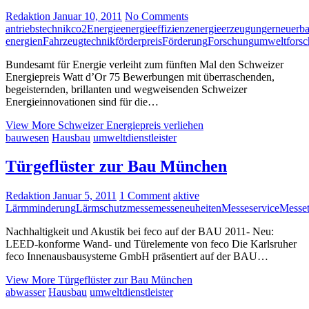
Redaktion
Januar 10, 2011
No Comments
antriebstechnik
co2
Energie
energieeffizienz
energieerzeugung
erneuerba
energien
Fahrzeugtechnik
förderpreis
Förderung
Forschung
umweltfors
Bundesamt für Energie verleiht zum fünften Mal den Schweizer
Energiepreis Watt d’Or 75 Bewerbungen mit überraschenden,
begeisternden, brillanten und wegweisenden Schweizer
Energieinnovationen sind für die…
View More
Schweizer Energiepreis verliehen
bauwesen
Hausbau
umweltdienstleister
Türgeflüster zur Bau München
Redaktion
Januar 5, 2011
1 Comment
aktive
Lärmminderung
Lärmschutz
messe
messeneuheiten
Messeservice
Messet
Nachhaltigkeit und Akustik bei feco auf der BAU 2011- Neu:
LEED-konforme Wand- und Türelemente von feco Die Karlsruher
feco Innenausbausysteme GmbH präsentiert auf der BAU…
View More
Türgeflüster zur Bau München
abwasser
Hausbau
umweltdienstleister