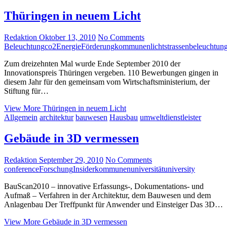
Thüringen in neuem Licht
Redaktion
Oktober 13, 2010
No Comments
Beleuchtung
co2
Energie
Förderung
kommunen
licht
strassenbeleuchtun
Zum dreizehnten Mal wurde Ende September 2010 der
Innovationspreis Thüringen vergeben. 110 Bewerbungen gingen in
diesem Jahr für den gemeinsam vom Wirtschaftsministerium, der
Stiftung für…
View More
Thüringen in neuem Licht
Allgemein
architektur
bauwesen
Hausbau
umweltdienstleister
Gebäude in 3D vermessen
Redaktion
September 29, 2010
No Comments
conference
Forschung
Insider
kommunen
universität
university
BauScan2010 – innovative Erfassungs-, Dokumentations- und
Aufmaß – Verfahren in der Architektur, dem Bauwesen und dem
Anlagenbau Der Treffpunkt für Anwender und Einsteiger Das 3D…
View More
Gebäude in 3D vermessen