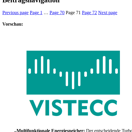
Previous page
Page
1
…
Page
70
Page
71
Page
72
Next page
Vorschau:
„Multifunktionale Energiespeicher:
Der entscheidende Turb