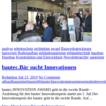
analyse
arbeitsschutz
architektur
award
Bauwerkstrocknung
bauwesen
Bodenaufbau
gebäudesanierung
gebäudetechnik
hausbau
Hausbau
Konstruktion und Entwicklung
Newsletterarchiv
sanierung
bautec.Bär sucht Innovationen
Redaktion
Juli 23, 2019
No Comments
altbau
Baupartner
baustoffe
bautec
Innovation
messe
messeneuheiten
wet
bautec.INNOVATION AWARD geht in die zweite Runde –
Auslobung für den bautec Innovationspreis startet am 1. Juli Der
Innovationspreis der bautec geht in die zweite Runde. Auf…