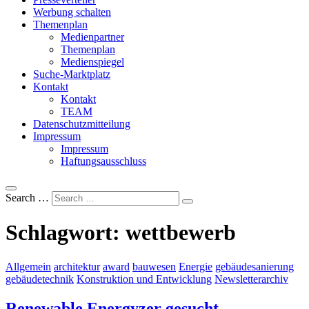
Werbung schalten
Themenplan
Medienpartner
Themenplan
Medienspiegel
Suche-Marktplatz
Kontakt
Kontakt
TEAM
Datenschutzmitteilung
Impressum
Impressum
Haftungsausschluss
Search …
Schlagwort:
wettbewerb
Allgemein
architektur
award
bauwesen
Energie
gebäudesanierung
gebäudetechnik
Konstruktion und Entwicklung
Newsletterarchiv
Renewable Energyzer gesucht