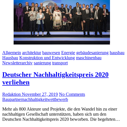
Allgemein
architektur
bauwesen
Energie
gebäudesanierung
hausbau
Hausbau
Konstruktion und Entwicklung
maschinenbau
Newsletterarchiv
sanierung
transport
Deutscher Nachhaltigkeitspreis 2020
verliehen
Redaktion
November 27, 2019
No Comments
Baupartner
nachhaltigkeit
wettbewerb
Mehr als 800 Akteure und Projekte, die den Wandel hin zu einer
nachhaltigen Gesellschaft unterstützen, haben sich um den
Deutschen Nachhaltigkeitspreis 2020 beworben. Die begehrten…