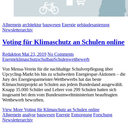
Allgemein
architektur
bauwesen
Energie
gebäudesanierung
Newsletterarchiv
Voting für Klimaschutz an Schulen online
Redaktion
Mai 23, 2019
No Comments
Energie
klimaschutz
schulbau
Schulen
wettbewerb
Von Mensa-Verein für die nachhaltige Schulverpflegung über
Upcycling-Markt bis hin zu schulweiten Energiespar-Aktionen – die
Jury des Energiesparmeister-Wettbewerbs hat das beste
Klimaschutzprojekt an Schulen aus jedem Bundesland ausgewählt.
Knapp 35.000 Schüler und Lehrer von 299 Schulen hatten sich
insgesamt bei dem vom Bundesumweltministerium beauftragten
Wettbewerb beworben.
View More
Voting für Klimaschutz an Schulen online
Allgemein
analyse
bauwesen
Energie
Entsorgung
Forschung
Newsletterarchiv