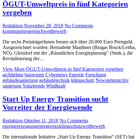
ÖGUT-Umweltpreis in fünf Kategorien
vergeben
Redaktion
November 28, 2018
No Comments
kommunen
österreich
wettbewerb
Die sechs PreisträgerInnen freuen sich über 20.000 Euro Preisgeld.
Ausgezeichnet wurden: Bernadette Mauthner (Biogas Bruck/Leitha,
NÖ), Gleisdorf mit der „Räumlichen Energieplanung“ (Stmk.), die
Revitalisierung der…
View More
ÖGUT-Umweltpreis in fünf Kategorien vergeben
architektur
bauwesen
Cybernews
Energie
Forschung
gebäudesanierung
gebäudetechnik
klimaschutz
Newsletterarchiv
sanierung
Solartrends
Windkraft
Start Up Energy Transition sucht
Vorreiter der Energiewende
Redaktion
Oktober 11, 2018
No Comments
energieerzeugung
energiemix
klimaschutz
wettbewerb
Die internationale Initiative „Start Up Energy Transition“ (SET) hat