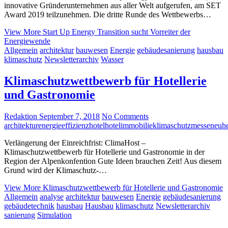
innovative Gründerunternehmen aus aller Welt aufgerufen, am SET
Award 2019 teilzunehmen. Die dritte Runde des Wettbewerbs…
View More
Start Up Energy Transition sucht Vorreiter der
Energiewende
Allgemein
architektur
bauwesen
Energie
gebäudesanierung
hausbau
klimaschutz
Newsletterarchiv
Wasser
Klimaschutzwettbewerb für Hotellerie
und Gastronomie
Redaktion
September 7, 2018
No Comments
architektur
energieeffizienz
hotel
hotelimmobilie
klimaschutz
messeneuhe
Verlängerung der Einreichfrist: ClimaHost –
Klimaschutzwettbewerb für Hotellerie und Gastronomie in der
Region der Alpenkonfention Gute Ideen brauchen Zeit! Aus diesem
Grund wird der Klimaschutz-…
View More
Klimaschutzwettbewerb für Hotellerie und Gastronomie
Allgemein
analyse
architektur
bauwesen
Energie
gebäudesanierung
gebäudetechnik
hausbau
Hausbau
klimaschutz
Newsletterarchiv
sanierung
Simulation