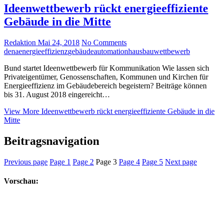
Ideenwettbewerb rückt energieeffiziente
Gebäude in die Mitte
Redaktion
Mai 24, 2018
No Comments
dena
energieeffizienz
gebäudeautomation
hausbau
wettbewerb
Bund startet Ideenwettbewerb für Kommunikation Wie lassen sich
Privateigentümer, Genossenschaften, Kommunen und Kirchen für
Energieeffizienz im Gebäudebereich begeistern? Beiträge können
bis 31. August 2018 eingereicht…
View More
Ideenwettbewerb rückt energieeffiziente Gebäude in die
Mitte
Beitragsnavigation
Previous page
Page
1
Page
2
Page
3
Page
4
Page
5
Next page
Vorschau: