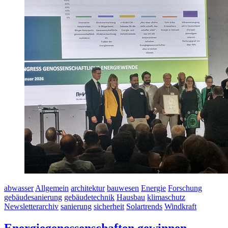
abwasser
Allgemein
architektur
bauwesen
Energie
Forschung
gebäudesanierung
gebäudetechnik
Hausbau
klimaschutz
Newsletterarchiv
sanierung
sicherheit
Solartrends
Windkraft
Energiegenossenschaften gewinnen