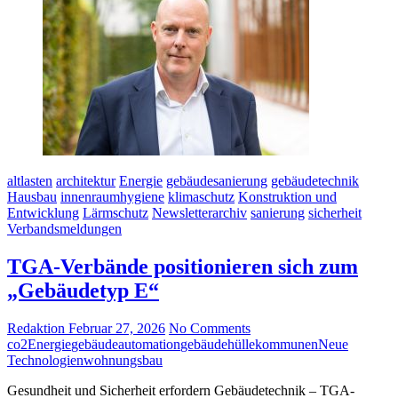
altlasten
architektur
Energie
gebäudesanierung
gebäudetechnik
Hausbau
innenraumhygiene
klimaschutz
Konstruktion und
Entwicklung
Lärmschutz
Newsletterarchiv
sanierung
sicherheit
Verbandsmeldungen
TGA-Verbände positionieren sich zum
„Gebäudetyp E“
Redaktion
Februar 27, 2026
No Comments
co2
Energie
gebäudeautomation
gebäudehülle
kommunen
Neue
Technologien
wohnungsbau
Gesundheit und Sicherheit erfordern Gebäudetechnik – TGA-