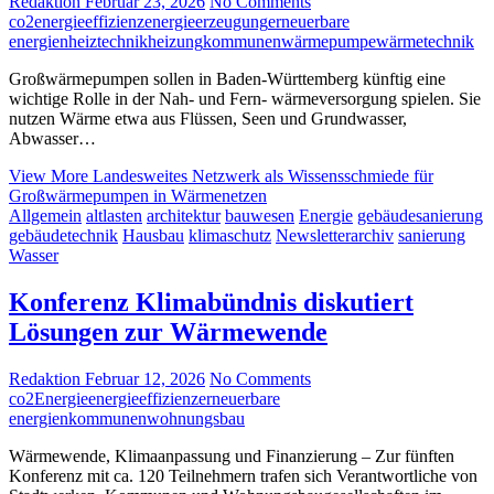
Redaktion
Februar 23, 2026
No Comments
co2
energieeffizienz
energieerzeugung
erneuerbare
energien
heiztechnik
heizung
kommunen
wärmepumpe
wärmetechnik
Großwärmepumpen sollen in Baden-Württemberg künftig eine
wichtige Rolle in der Nah- und Fern- wärmeversorgung spielen. Sie
nutzen Wärme etwa aus Flüssen, Seen und Grundwasser,
Abwasser…
View More
Landesweites Netzwerk als Wissensschmiede für
Großwärmepumpen in Wärmenetzen
Allgemein
altlasten
architektur
bauwesen
Energie
gebäudesanierung
gebäudetechnik
Hausbau
klimaschutz
Newsletterarchiv
sanierung
Wasser
Konferenz Klimabündnis diskutiert
Lösungen zur Wärmewende
Redaktion
Februar 12, 2026
No Comments
co2
Energie
energieeffizienz
erneuerbare
energien
kommunen
wohnungsbau
Wärmewende, Klimaanpassung und Finanzierung – Zur fünften
Konferenz mit ca. 120 Teilnehmern trafen sich Verantwortliche von