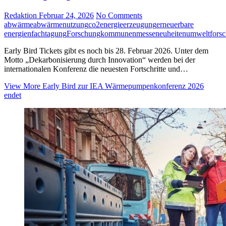
Redaktion
Februar 24, 2026
No Comments
abwärme
abwärmenutzung
co2
energieerzeugung
erneuerbare
energien
fachtagung
Forschung
kommunen
messeneuheiten
umweltfors
Early Bird Tickets gibt es noch bis 28. Februar 2026. Unter dem
Motto „Dekarbonisierung durch Innovation“ werden bei der
internationalen Konferenz die neuesten Fortschritte und…
View More
Early Bird zur IEA Wärmepumpenkonferenz 2026
endet