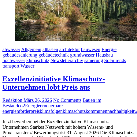
abwasser
Allgemein
altlasten
architektur
bauwesen
Energie
gebäudesanierung
gebäudetechnik
grundwasser
Hausbau
hochwasser
klimaschutz
Newsletterarchiv
sanierung
Solartrends
transport
Wasser
Exzellenzinitiative Klimaschutz-
Unternehmen lobt Preis aus
Redaktion
März 26, 2026
No Comments
Bauen im
Bestand
co2
Energie
erneuerbare
energien
förderpreis
klimafolgen
klimaschutz
kommunen
nachhaltigkeit
w
Jetzt bewerben bei der Exzellenzinitiative Klimaschutz-
Unternehmen Starkes Netzwerk mit hohem Wissens- und
Praxistransfer // Bewerbungsfrist 31. August 2026 Die Klimaschutz-