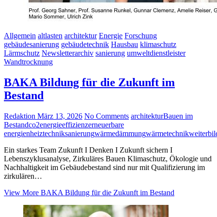
Allgemein
altlasten
architektur
Energie
Forschung
gebäudesanierung
gebäudetechnik
Hausbau
klimaschutz
Lärmschutz
Newsletterarchiv
sanierung
umweltdienstleister
Wandtrocknung
BAKA Bildung für die Zukunft im
Bestand
Redaktion
März 13, 2026
No Comments
architektur
Bauen im
Bestand
co2
energieeffizienz
erneuerbare
energien
heiztechnik
sanierung
wärmedämmung
wärmetechnik
weiterbi
Ein starkes Team Zukunft I Denken I Zukunft sichern I
Lebenszyklusanalyse, Zirkuläres Bauen Klimaschutz, Ökologie und
Nachhaltigkeit im Gebäudebestand sind nur mit Qualifizierung im
zirkulären…
View More
BAKA Bildung für die Zukunft im Bestand