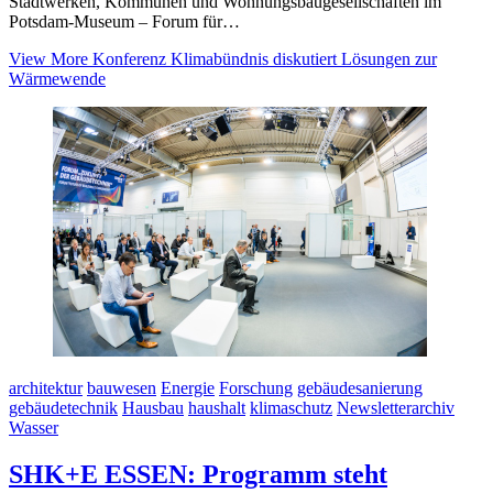
Stadtwerken, Kommunen und Wohnungsbaugesellschaften im
Potsdam-Museum – Forum für…
View More
Konferenz Klimabündnis diskutiert Lösungen zur
Wärmewende
architektur
bauwesen
Energie
Forschung
gebäudesanierung
gebäudetechnik
Hausbau
haushalt
klimaschutz
Newsletterarchiv
Wasser
SHK+E ESSEN: Programm steht