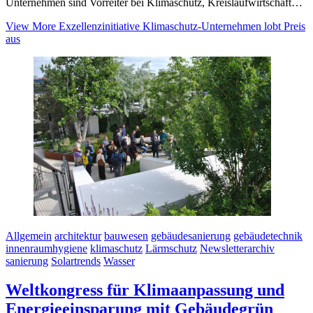
Unternehmen sind Vorreiter bei Klimaschutz, Kreislaufwirtschaft…
View More
Exzellenzinitiative Klimaschutz-Unternehmen lobt Preis
aus
Allgemein
architektur
bauwesen
gebäudesanierung
gebäudetechnik
innenraumhygiene
klimaschutz
Lärmschutz
Newsletterarchiv
sanierung
Solartrends
Wasser
Weltkongress für Klimaanpassung und
Energieeinsparung mit Gebäudegrün