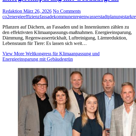
Redaktion
März 26, 2026
No Comments
co2
energieeffizienz
fassade
kommunen
regenwasser
stadtplanung
starkr
Pflanzen auf Dächern, an Fassaden und in Innenräumen zählen zu
den effektivsten Klimaanpassungs-maßnahmen. Energieeinsparung,
Dämmung, Regenwasserrückhalt, Luftreinigung, Lärmreduktion,
Lebensraum für Tiere: Es lassen sich weit…
View More
Weltkongress für Klimaanpassung und
Energieeinsparung mit Gebäudegrün