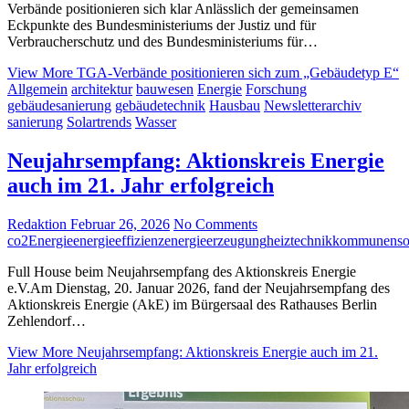
Verbände positionieren sich klar Anlässlich der gemeinsamen
Eckpunkte des Bundesministeriums der Justiz und für
Verbraucherschutz und des Bundesministeriums für…
View More
TGA-Verbände positionieren sich zum „Gebäudetyp E“
Allgemein
architektur
bauwesen
Energie
Forschung
gebäudesanierung
gebäudetechnik
Hausbau
Newsletterarchiv
sanierung
Solartrends
Wasser
Neujahrsempfang: Aktionskreis Energie
auch im 21. Jahr erfolgreich
Redaktion
Februar 26, 2026
No Comments
co2
Energie
energieeffizienz
energieerzeugung
heiztechnik
kommunen
so
Full House beim Neujahrsempfang des Aktionskreis Energie
e.V.Am Dienstag, 20. Januar 2026, fand der Neujahrsempfang des
Aktionskreis Energie (AkE) im Bürgersaal des Rathauses Berlin
Zehlendorf…
View More
Neujahrsempfang: Aktionskreis Energie auch im 21.
Jahr erfolgreich