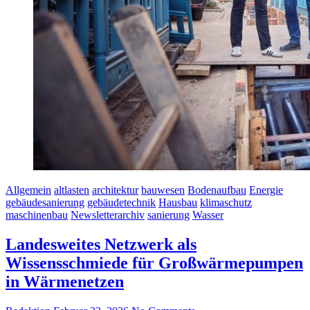
Allgemein
altlasten
architektur
bauwesen
Bodenaufbau
Energie
gebäudesanierung
gebäudetechnik
Hausbau
klimaschutz
maschinenbau
Newsletterarchiv
sanierung
Wasser
Landesweites Netzwerk als
Wissensschmiede für Großwärmepumpen
in Wärmenetzen