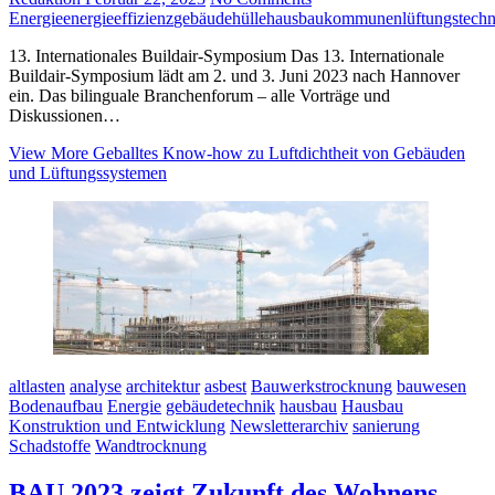
Energie
energieeffizienz
gebäudehülle
hausbau
kommunen
lüftungstech
13. Internationales Buildair-Symposium Das 13. Internationale
Buildair-Symposium lädt am 2. und 3. Juni 2023 nach Hannover
ein. Das bilinguale Branchenforum – alle Vorträge und
Diskussionen…
View More
Geballtes Know-how zu Luftdichtheit von Gebäuden
und Lüftungssystemen
altlasten
analyse
architektur
asbest
Bauwerkstrocknung
bauwesen
Bodenaufbau
Energie
gebäudetechnik
hausbau
Hausbau
Konstruktion und Entwicklung
Newsletterarchiv
sanierung
Schadstoffe
Wandtrocknung
BAU 2023 zeigt Zukunft des Wohnens