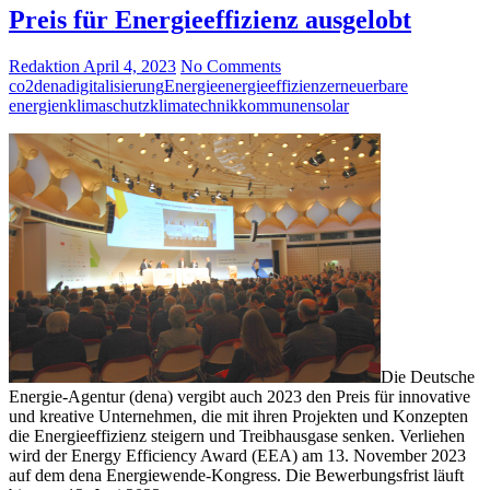
Preis für Energieeffizienz ausgelobt
Redaktion
April 4, 2023
No Comments
co2
dena
digitalisierung
Energie
energieeffizienz
erneuerbare
energien
klimaschutz
klimatechnik
kommunen
solar
Die Deutsche
Energie-Agentur (dena) vergibt auch 2023 den Preis für innovative
und kreative Unternehmen, die mit ihren Projekten und Konzepten
die Energieeffizienz steigern und Treibhausgase senken. Verliehen
wird der Energy Efficiency Award (EEA) am 13. November 2023
auf dem dena Energiewende-Kongress. Die Bewerbungsfrist läuft