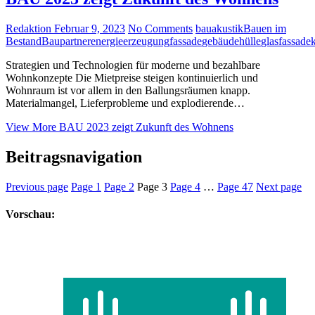
Redaktion
Februar 9, 2023
No Comments
bauakustik
Bauen im
Bestand
Baupartner
energieerzeugung
fassade
gebäudehülle
glasfassade
Strategien und Technologien für moderne und bezahlbare
Wohnkonzepte Die Mietpreise steigen kontinuierlich und
Wohnraum ist vor allem in den Ballungsräumen knapp.
Materialmangel, Lieferprobleme und explodierende…
View More
BAU 2023 zeigt Zukunft des Wohnens
Beitragsnavigation
Previous page
Page
1
Page
2
Page
3
Page
4
…
Page
47
Next page
Vorschau: