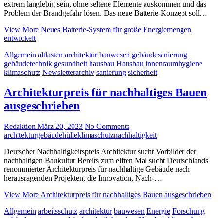
extrem langlebig sein, ohne seltene Elemente auskommen und das
Problem der Brandgefahr lösen. Das neue Batterie-Konzept soll…
View More
Neues Batterie-System für große Energiemengen
entwickelt
Allgemein
altlasten
architektur
bauwesen
gebäudesanierung
gebäudetechnik
gesundheit
hausbau
Hausbau
innenraumhygiene
klimaschutz
Newsletterarchiv
sanierung
sicherheit
Architekturpreis für nachhaltiges Bauen
ausgeschrieben
Redaktion
März 20, 2023
No Comments
architektur
gebäudehülle
klimaschutz
nachhaltigkeit
Deutscher Nachhaltigkeitspreis Architektur sucht Vorbilder der
nachhaltigen Baukultur Bereits zum elften Mal sucht Deutschlands
renommierter Architekturpreis für nachhaltige Gebäude nach
herausragenden Projekten, die Innovation, Nach-…
View More
Architekturpreis für nachhaltiges Bauen ausgeschrieben
Allgemein
arbeitsschutz
architektur
bauwesen
Energie
Forschung