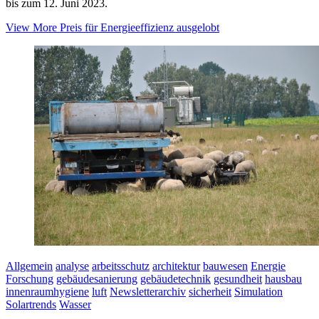
bis zum 12. Juni 2023.
View More
Preis für Energieeffizienz ausgelobt
Allgemein
analyse
arbeitsschutz
architektur
bauwesen
Energie
Forschung
gebäudesanierung
gebäudetechnik
gesundheit
hausbau
innenraumhygiene
luft
Newsletterarchiv
sicherheit
Simulation
Solartrends
Wasser