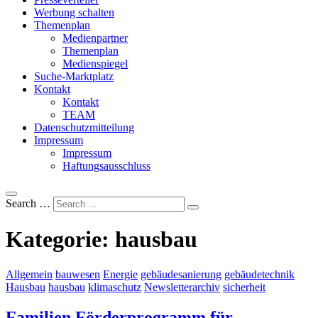
Werbung schalten
Themenplan
Medienpartner
Themenplan
Medienspiegel
Suche-Marktplatz
Kontakt
Kontakt
TEAM
Datenschutzmitteilung
Impressum
Impressum
Haftungsausschluss
Search …
Kategorie:
hausbau
Allgemein
bauwesen
Energie
gebäudesanierung
gebäudetechnik
Hausbau
hausbau
klimaschutz
Newsletterarchiv
sicherheit
Familien Förderprogramm für