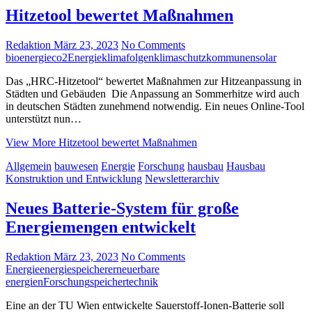
Hitzetool bewertet Maßnahmen
Redaktion
März 23, 2023
No Comments
bioenergie
co2
Energie
klimafolgen
klimaschutz
kommunen
solar
Das „HRC-Hitzetool“ bewertet Maßnahmen zur Hitzeanpassung in
Städten und Gebäuden Die Anpassung an Sommerhitze wird auch
in deutschen Städten zunehmend notwendig. Ein neues Online-Tool
unterstützt nun…
View More
Hitzetool bewertet Maßnahmen
Allgemein
bauwesen
Energie
Forschung
hausbau
Hausbau
Konstruktion und Entwicklung
Newsletterarchiv
Neues Batterie-System für große
Energiemengen entwickelt
Redaktion
März 23, 2023
No Comments
Energie
energiespeicher
erneuerbare
energien
Forschung
speichertechnik
Eine an der TU Wien entwickelte Sauerstoff-Ionen-Batterie soll