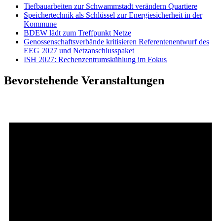
Tiefbauarbeiten zur Schwammstadt verändern Quartiere
Speichertechnik als Schlüssel zur Energiesicherheit in der
Kommune
BDEW lädt zum Treffpunkt Netze
Genossenschaftsverbände kritisieren Referentenentwurf des
EEG 2027 und Netzanschlusspaket
ISH 2027: Rechenzentrumskühlung im Fokus
Bevorstehende Veranstaltungen