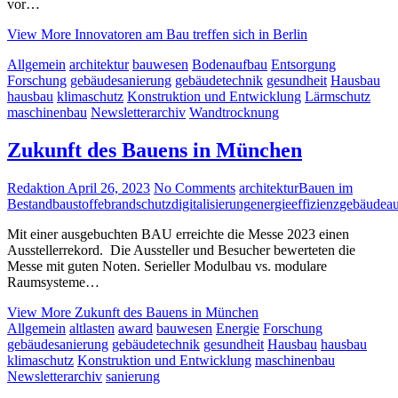
vor…
View More
Innovatoren am Bau treffen sich in Berlin
Allgemein
architektur
bauwesen
Bodenaufbau
Entsorgung
Forschung
gebäudesanierung
gebäudetechnik
gesundheit
Hausbau
hausbau
klimaschutz
Konstruktion und Entwicklung
Lärmschutz
maschinenbau
Newsletterarchiv
Wandtrocknung
Zukunft des Bauens in München
Redaktion
April 26, 2023
No Comments
architektur
Bauen im
Bestand
baustoffe
brandschutz
digitalisierung
energieeffizienz
gebäudeau
Mit einer ausgebuchten BAU erreichte die Messe 2023 einen
Ausstellerrekord. Die Aussteller und Besucher bewerteten die
Messe mit guten Noten. Serieller Modulbau vs. modulare
Raumsysteme…
View More
Zukunft des Bauens in München
Allgemein
altlasten
award
bauwesen
Energie
Forschung
gebäudesanierung
gebäudetechnik
gesundheit
Hausbau
hausbau
klimaschutz
Konstruktion und Entwicklung
maschinenbau
Newsletterarchiv
sanierung