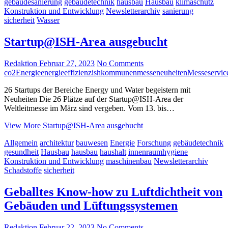
gebäudesanierung
gebäudetechnik
hausbau
Hausbau
klimaschutz
Konstruktion und Entwicklung
Newsletterarchiv
sanierung
sicherheit
Wasser
Startup@ISH-Area ausgebucht
Redaktion
Februar 27, 2023
No Comments
co2
Energie
energieeffizienz
ish
kommunen
messeneuheiten
Messeservic
26 Startups der Bereiche Energy und Water begeistern mit
Neuheiten Die 26 Plätze auf der Startup@ISH-Area der
Weltleitmesse im März sind vergeben. Vom 13. bis…
View More
Startup@ISH-Area ausgebucht
Allgemein
architektur
bauwesen
Energie
Forschung
gebäudetechnik
gesundheit
Hausbau
hausbau
haushalt
innenraumhygiene
Konstruktion und Entwicklung
maschinenbau
Newsletterarchiv
Schadstoffe
sicherheit
Geballtes Know-how zu Luftdichtheit von
Gebäuden und Lüftungssystemen
Redaktion
Februar 22, 2023
No Comments