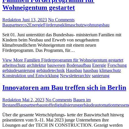
Wohneigentum gestartet
Redaktion
Juni 13, 2023
No Comments
Baupartner
co2
Energie
Förderung
klimaschutz
wohnungsbau
Seit 01. Juni unterstützt das Bundesbau- ministerium Familien mit
Kindern beim Neubau und Erwerb von neugebautem
klimafreundlichem Wohneigentum mit einem neuen
Förderprogramm. Das Programm, für…
View More
Familien Förderprogramm für Wohneigentum gestartet
arbeitsschutz
architektur
bauwesen
Bodenaufbau
Energie
Forschung
gebäudesanierung
gebäudetechnik
Hausbau
hausbau
klimaschutz
Konstruktion und Entwicklung
Newsletterarchiv
sanierung
Innovatoren am Bau treffen sich in Berlin
Redaktion
Mai 2, 2023
No Comments
Bauen im
Bestand
Baupartner
baustoffe
digitalisierung
gebäudeautomation
messen
Über die gesamte Wertschöpfungs- kette der Bauwirtschaft hinweg
präsentieren vom 9.-11. Mai 2023 junge Unternehmen ihre
Lösungen auf der TECH IN CONSTRUCTION. Gezeigt werden