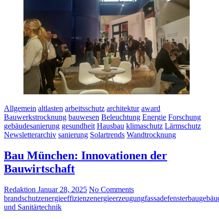
Allgemein
altlasten
arbeitsschutz
architektur
award
Bauwerkstrocknung
bauwesen
Beleuchtung
Energie
Forschung
gebäudesanierung
gesundheit
Hausbau
klimaschutz
Lärmschutz
Newsletterarchiv
sanierung
Solartrends
Wandtrocknung
Bau München: Innovationen der
Bauwirtschaft
Redaktion
Januar 28, 2025
No Comments
brandschutz
energieeffizienz
energieerzeugung
fassade
fensterbau
gebäu
und Sanitärtechnik