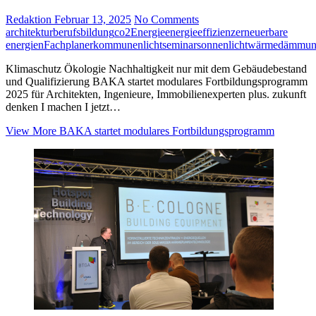
Redaktion
Februar 13, 2025
No Comments
architektur
berufsbildung
co2
Energie
energieeffizienz
erneuerbare
energien
Fachplaner
kommunen
licht
seminar
sonnenlicht
wärmedämmu
Klimaschutz Ökologie Nachhaltigkeit nur mit dem Gebäudebestand
und Qualifizierung BAKA startet modulares Fortbildungsprogramm
2025 für Architekten, Ingenieure, Immobilienexperten plus. zukunft
denken I machen I jetzt…
View More
BAKA startet modulares Fortbildungsprogramm