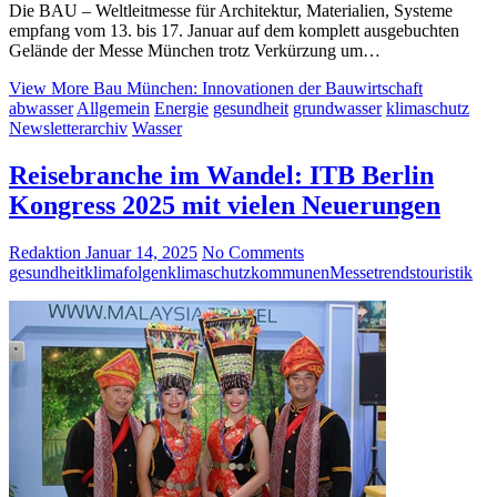
Die BAU – Weltleitmesse für Architektur, Materialien, Systeme
empfang vom 13. bis 17. Januar auf dem komplett ausgebuchten
Gelände der Messe München trotz Verkürzung um…
View More
Bau München: Innovationen der Bauwirtschaft
abwasser
Allgemein
Energie
gesundheit
grundwasser
klimaschutz
Newsletterarchiv
Wasser
Reisebranche im Wandel: ITB Berlin
Kongress 2025 mit vielen Neuerungen
Redaktion
Januar 14, 2025
No Comments
gesundheit
klimafolgen
klimaschutz
kommunen
Messetrends
touristik