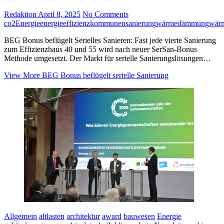
Redaktion
April 8, 2025
No Comments
co2
Energie
energieeffizienz
kommunen
sanierung
wärmedämmung
wärm
BEG Bonus beflügelt Serielles Sanieren: Fast jede vierte Sanierung
zum Effizienzhaus 40 und 55 wird nach neuer SerSan-Bonus
Methode umgesetzt. Der Markt für serielle Sanierungslösungen…
View More
BEG Bonus beflügelt serielle Sanierung
Allgemein
altlasten
architektur
award
bauwesen
Energie