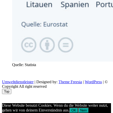
Quelle: Statista
Umweltdienstleister
| Designed by:
Theme Freesia
|
WordPress
| ©
Copyright All right reserved
Top
Aptekazdrowia
Diese Website benutzt Cookies. Wenn du die Website weiter nutzt,
gehen wir von deinem Einverständnis aus.
OK
Nein