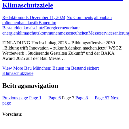
Klimaschutzziele
Redaktion/uds
Dezember 11, 2024
No Comments
altbau
bau
münchen
bauakustik
Bauen im
Bestand
denkmalschutz
Energie
erneuerbare
energien
klimaschutz
kommunen
messeneuheiten
Messeservice
sanierun
EINLADUNG Hochschultag 2025 – Bildungsoffensive 2050
„Bildung trifft Innovation – zukunft.denken.machen.jetzt“ WSGZ
Wettbewerb „Studierende Gestalten Zukunft“ und der BAKA
Award 2025 auf der Bau Messe…
View More
Bau München: Bauen im Bestand sichert
Klimaschutzziele
Beitragsnavigation
Previous page
Page
1
…
Page
6
Page
7
Page
8
…
Page
57
Next
page
Vorschau: