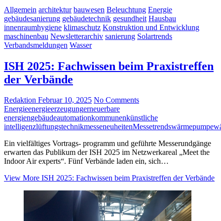
Allgemein
architektur
bauwesen
Beleuchtung
Energie
gebäudesanierung
gebäudetechnik
gesundheit
Hausbau
innenraumhygiene
klimaschutz
Konstruktion und Entwicklung
maschinenbau
Newsletterarchiv
sanierung
Solartrends
Verbandsmeldungen
Wasser
ISH 2025: Fachwissen beim Praxistreffen
der Verbände
Redaktion
Februar 10, 2025
No Comments
Energie
energieerzeugung
erneuerbare
energien
gebäudeautomation
kommunen
künstliche
intelligenz
lüftungstechnik
messeneuheiten
Messetrends
wärmepumpe
wä
Ein vielfältiges Vortrags- programm und geführte Messerundgänge
erwarten das Publikum der ISH 2025 im Netzwerkareal „Meet the
Indoor Air experts“. Fünf Verbände laden ein, sich…
View More
ISH 2025: Fachwissen beim Praxistreffen der Verbände