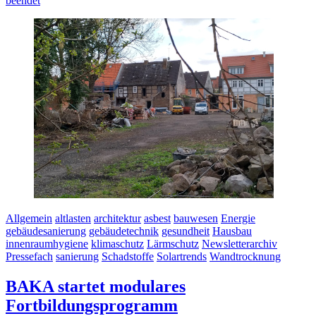
beendet
Allgemein
altlasten
architektur
asbest
bauwesen
Energie
gebäudesanierung
gebäudetechnik
gesundheit
Hausbau
innenraumhygiene
klimaschutz
Lärmschutz
Newsletterarchiv
Pressefach
sanierung
Schadstoffe
Solartrends
Wandtrocknung
BAKA startet modulares
Fortbildungsprogramm