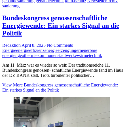
gebäudesanierung
gebäudetechnik
klimaschutz
Newsletterarchiv
sanierung
Bundeskongress genossenschaftliche
Energiewende: Ein starkes Signal an die
Politik
Redaktion
April 8, 2025
No Comments
Energie
energieeffizienz
energieerzeugung
erneuerbare
energien
geothermie
kommunen
stadtwerke
wärmetechnik
Am 11. März war es wieder so weit: Der traditionsreiche 11.
Bundeskongress genossen- schaftliche Energiewende fand im Haus
der DZ BANK statt. Trotz turbulenter politischer…
View More
Bundeskongress genossenschaftliche Energiewende:
Ein starkes Signal an die Politik