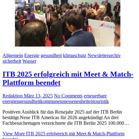
Allgemein
Energie
gesundheit
klimaschutz
Newsletterarchiv
sicherheit
Wasser
ITB 2025 erfolgreich mit Meet & Match-
Plattform beendet
Redaktion
März 13, 2025
No Comments
erneuerbare
energien
gesundheit
kommunen
messeneuheiten
touristik
Positiven Ausblick für das Reisejahr 2025 auf der ITB Berlin
bestätigt.Neue ITB Americas für 2026 angekündigt An drei
Fachbesuchertagen verzeichnete die ITB Berlin 2025 100.000…
View More
ITB 2025 erfolgreich mit Meet & Match-Plattform