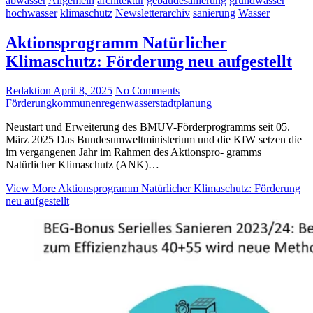
abwasser
Allgemein
architektur
gebäudesanierung
grundwasser
hochwasser
klimaschutz
Newsletterarchiv
sanierung
Wasser
Aktionsprogramm Natürlicher
Klimaschutz: Förderung neu aufgestellt
Redaktion
April 8, 2025
No Comments
Förderung
kommunen
regenwasser
stadtplanung
Neustart und Erweiterung des BMUV-Förderprogramms seit 05.
März 2025 Das Bundesumweltministerium und die KfW setzen die
im vergangenen Jahr im Rahmen des Aktionspro- gramms
Natürlicher Klimaschutz (ANK)…
View More
Aktionsprogramm Natürlicher Klimaschutz: Förderung
neu aufgestellt