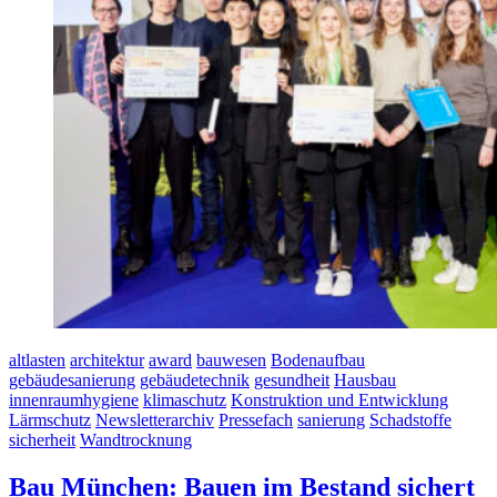
altlasten
architektur
award
bauwesen
Bodenaufbau
gebäudesanierung
gebäudetechnik
gesundheit
Hausbau
innenraumhygiene
klimaschutz
Konstruktion und Entwicklung
Lärmschutz
Newsletterarchiv
Pressefach
sanierung
Schadstoffe
sicherheit
Wandtrocknung
Bau München: Bauen im Bestand sichert