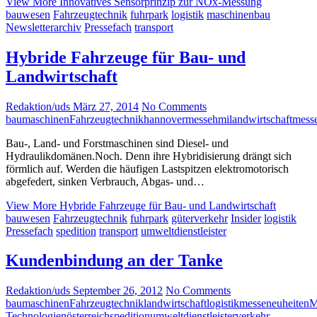
View More
Innovatives Sensorprinzip zur NOx-Messung
bauwesen
Fahrzeugtechnik
fuhrpark
logistik
maschinenbau
Newsletterarchiv
Pressefach
transport
Hybride Fahrzeuge für Bau- und
Landwirtschaft
Redaktion/uds
März 27, 2014
No Comments
baumaschinen
Fahrzeugtechnik
hannovermesse
hmi
landwirtschaft
mess
Bau-, Land- und Forstmaschinen sind Diesel- und
Hydraulikdomänen.Noch. Denn ihre Hybridisierung drängt sich
förmlich auf. Werden die häufigen Lastspitzen elektromotorisch
abgefedert, sinken Verbrauch, Abgas- und…
View More
Hybride Fahrzeuge für Bau- und Landwirtschaft
bauwesen
Fahrzeugtechnik
fuhrpark
güterverkehr
Insider
logistik
Pressefach
spedition
transport
umweltdienstleister
Kundenbindung an der Tanke
Redaktion/uds
September 26, 2012
No Comments
baumaschinen
Fahrzeugtechnik
landwirtschaft
logistik
messeneuheiten
M
Technologien
österreich
spedition
umweltdienstleister
verkehr