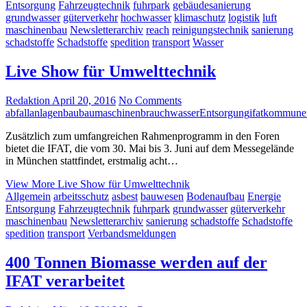
Entsorgung
Fahrzeugtechnik
fuhrpark
gebäudesanierung
grundwasser
güterverkehr
hochwasser
klimaschutz
logistik
luft
maschinenbau
Newsletterarchiv
reach
reinigungstechnik
sanierung
schadstoffe
Schadstoffe
spedition
transport
Wasser
Live Show für Umwelttechnik
Redaktion
April 20, 2016
No Comments
abfall
anlagenbau
baumaschinen
brauchwasser
Entsorgung
ifat
kommune
Zusätzlich zum umfangreichen Rahmenprogramm in den Foren
bietet die IFAT, die vom 30. Mai bis 3. Juni auf dem Messegelände
in München stattfindet, erstmalig acht…
View More
Live Show für Umwelttechnik
Allgemein
arbeitsschutz
asbest
bauwesen
Bodenaufbau
Energie
Entsorgung
Fahrzeugtechnik
fuhrpark
grundwasser
güterverkehr
maschinenbau
Newsletterarchiv
sanierung
schadstoffe
Schadstoffe
spedition
transport
Verbandsmeldungen
400 Tonnen Biomasse werden auf der
IFAT verarbeitet