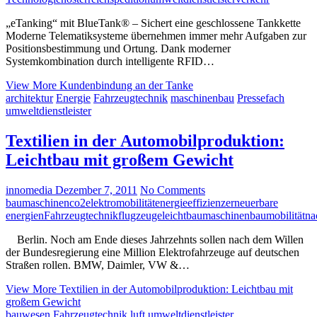
„eTanking“ mit BlueTank® – Sichert eine geschlossene Tankkette
Moderne Telematiksysteme übernehmen immer mehr Aufgaben zur
Positionsbestimmung und Ortung. Dank moderner
Systemkombination durch intelligente RFID…
View More
Kundenbindung an der Tanke
architektur
Energie
Fahrzeugtechnik
maschinenbau
Pressefach
umweltdienstleister
Textilien in der Automobilproduktion:
Leichtbau mit großem Gewicht
innomedia
Dezember 7, 2011
No Comments
baumaschinen
co2
elektromobilität
energieeffizienz
erneuerbare
energien
Fahrzeugtechnik
flugzeuge
leichtbau
maschinenbau
mobilität
na
Berlin. Noch am Ende dieses Jahrzehnts sollen nach dem Willen
der Bundesregierung eine Million Elektrofahrzeuge auf deutschen
Straßen rollen. BMW, Daimler, VW &…
View More
Textilien in der Automobilproduktion: Leichtbau mit
großem Gewicht
bauwesen
Fahrzeugtechnik
luft
umweltdienstleister