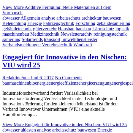
View More
Additive Fertigung: Neue Materialien auf dem
Vormarsch
abwasser
Allgemein
analyse
arbeitsschutz
architektur
bauwesen
Beleuchtung
Energie
Fahrzeugtechnik
Forschung
gebäudesanierung
gebäudetechnik
güterverkehr
Hausbau
hausbau
Lärmschutz
logistik
maschinenbau
Medizintechnik
Newsletterarchiv
reinigungstechnik
sanierung
Solartrends
transport
umweltdienstleister
Verbandsmeldungen
Verkehrstechnik
Windkraft
Engagiert für Innovative in den Nischen:
VIU wird 25
Redaktion/uds
Juni 6, 2017
No Comments
baumaschinen
bioenergie
energieeffizienz
energieerzeugung
energiespei
Industrieforscherverband fordert Verlässlichkeit bei
Innovationsförderung Verlässlichkeit in der Technologie- und
Innovationsförderung für den kleineren Mittelstand ist für den
Verband Innovativer Unternehmen (VIU) eine aktuelle
Hauptforderung…
View More
Engagiert für Innovative in den Nischen: VIU wird 25
abwasser
altlasten
analyse
arbeitsschutz
bauwesen
Energie