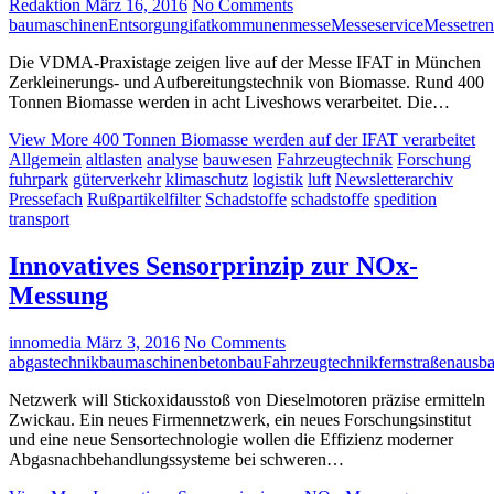
Redaktion
März 16, 2016
No Comments
baumaschinen
Entsorgung
ifat
kommunen
messe
Messeservice
Messetren
Die VDMA-Praxistage zeigen live auf der Messe IFAT in München
Zerkleinerungs- und Aufbereitungstechnik von Biomasse. Rund 400
Tonnen Biomasse werden in acht Liveshows verarbeitet. Die…
View More
400 Tonnen Biomasse werden auf der IFAT verarbeitet
Allgemein
altlasten
analyse
bauwesen
Fahrzeugtechnik
Forschung
fuhrpark
güterverkehr
klimaschutz
logistik
luft
Newsletterarchiv
Pressefach
Rußpartikelfilter
Schadstoffe
schadstoffe
spedition
transport
Innovatives Sensorprinzip zur NOx-
Messung
innomedia
März 3, 2016
No Comments
abgastechnik
baumaschinen
betonbau
Fahrzeugtechnik
fernstraßenausb
Netzwerk will Stickoxidausstoß von Dieselmotoren präzise ermitteln
Zwickau. Ein neues Firmennetzwerk, ein neues Forschungsinstitut
und eine neue Sensortechnologie wollen die Effizienz moderner
Abgasnachbehandlungssysteme bei schweren…