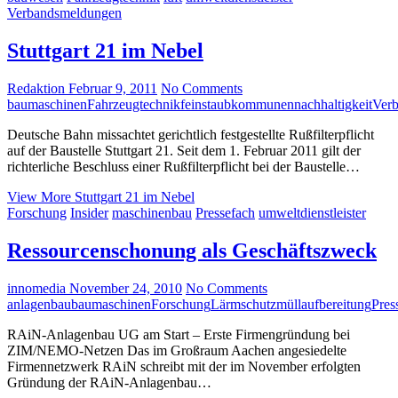
Verbandsmeldungen
Stuttgart 21 im Nebel
Redaktion
Februar 9, 2011
No Comments
baumaschinen
Fahrzeugtechnik
feinstaub
kommunen
nachhaltigkeit
Ver
Deutsche Bahn missachtet gerichtlich festgestellte Rußfilterpflicht
auf der Baustelle Stuttgart 21. Seit dem 1. Februar 2011 gilt der
richterliche Beschluss einer Rußfilterpflicht bei der Baustelle…
View More
Stuttgart 21 im Nebel
Forschung
Insider
maschinenbau
Pressefach
umweltdienstleister
Ressourcenschonung als Geschäftszweck
innomedia
November 24, 2010
No Comments
anlagenbau
baumaschinen
Forschung
Lärmschutz
müllaufbereitung
Pres
RAiN-Anlagenbau UG am Start – Erste Firmengründung bei
ZIM/NEMO-Netzen Das im Großraum Aachen angesiedelte
Firmennetzwerk RAiN schreibt mit der im November erfolgten
Gründung der RAiN-Anlagenbau…