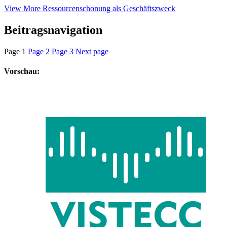
View More
Ressourcenschonung als Geschäftszweck
Beitragsnavigation
Page
1
Page
2
Page
3
Next page
Vorschau: