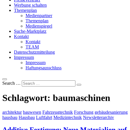
Werbung schalten
Themenplan
Medienpartner
Themenplan
Medienspiegel
Suche-Marktplatz
Kontakt
Kontakt
TEAM
Datenschutzmitteilung
Impressum
Impressum
Haftungsausschluss
Search …
Schlagwort:
baumaschinen
architektur
bauwesen
Fahrzeugtechnik
Forschung
gebäudesanierung
hausbau
Hausbau
Luftfahrt
Medizintechnik
Newsletterarchiv
Additive Fertigung: Neue Materialien auf