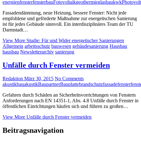
energien
fenster
fensterbau
Fotovoltaik
geothermie
glasbau
kwk
Photovolt
Fassadendämmung, neue Heizung, bessere Fenster: Nicht jede
empfohlene und geförderte Maßnahme zur energetischen Sanierung
ist für jedes Gebäude sinnvoll. Ein interdisziplinäres Team der TU
Darmstadt…
View More
Studie: Für und Wider energetischer Sanierungen
Allgemein
arbeitsschutz
bauwesen
gebäudesanierung
Hausbau
hausbau
Newsletterarchiv
sanierung
Unfälle durch Fenster vermeiden
Redaktion
März 30, 2015
No Comments
akustik
bauakustik
Baupartner
Bauplatte
brandschutz
fassade
fenster
fenst
Gefahren durch Schäden an Sicherheitsvorrichtungen von Fenstern
Anforderungen nach EN 14351-1, Abs. 4.8 Unfälle durch Fenster in
öffentlichen Einrichtungen häufen sich und führen zu großen…
View More
Unfälle durch Fenster vermeiden
Beitragsnavigation