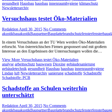
gesundheit
Hausbau
hausbau
innenraumhygiene
klimaschutz
Newsletterarchiv
Versuchshaus testet Öko-Materialien
Redaktion
April 30, 2015
No Comments
akustik
bauakustik
Baupartner
Bauplatte
brandschutz
fenster
fensterbau
gl
In einem Versuchshaus an der TU Wien werden Öko-Materialien
erforscht. Von österreichischen Firmen gesponsert und mit großem
Interesse an den Ergebnissen der Untersuchungen wollen die…
View More
Versuchshaus testet Öko-Materialien
analyse
arbeitsschutz
bauwesen
Dioxine
gebäudesanierung
gebäudetechnik
gesundheit
Hausbau
hausbau
innenraumhygiene
Lindan
luft
Newsletterarchiv
sanierung
schadstoffe
Schadstoffe
Schadstoffe: PCB
Schadstoffe an Schulen weiterhin
unterschätzt
Redaktion
April 30, 2015
No Comments
akustik
bauakustik
Baupartner
Bauplatte
brandschutz
fenster
fensterbau
ge