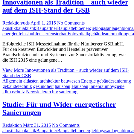
Innovationen als Tradition – auch wieder
auf dem ISH-Stand der GSB
Redaktion/uds
April 1, 2015
No Comments
akustik
bauakustik
Baupartner
Bauplatte
bioenergie
biogasanlagen
bioma
energien
feinstaub
fenster
fensterbau
Fotovoltaik
gebäudeautomation
gefa
Erfolgreiche ISH Messeteilnahme für die Nürnberger GSBmbH.
Für den kreativen Entwickler und Hersteller präventiver
Brandschutztechnik und Systemen zur Sauerstoffaktivierung, war
die ISH 2015 eine gelungene…
View More
Innovationen als Tradition – auch wieder auf dem ISH-
Stand der GSB
Allgemein
altlasten
architektur
bauwesen
Energie
gebäudesanierung
gebäudetechnik
gesundheit
hausbau
Hausbau
innenraumhygiene
klimaschutz
Newsletterarchiv
sanierung
Studie: Für und Wider energetischer
Sanierungen
Redaktion
März 31, 2015
No Comments
akustik
bauakustik
Baupartner
Bauplatte
bioenergie
biogasanlagen
bioma