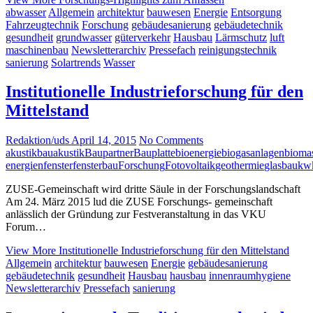
abwasser
Allgemein
architektur
bauwesen
Energie
Entsorgung
Fahrzeugtechnik
Forschung
gebäudesanierung
gebäudetechnik
gesundheit
grundwasser
güterverkehr
Hausbau
Lärmschutz
luft
maschinenbau
Newsletterarchiv
Pressefach
reinigungstechnik
sanierung
Solartrends
Wasser
Institutionelle Industrieforschung für den
Mittelstand
Redaktion/uds
April 14, 2015
No Comments
akustik
bauakustik
Baupartner
Bauplatte
bioenergie
biogasanlagen
bioma
energien
fenster
fensterbau
Forschung
Fotovoltaik
geothermie
glasbau
kw
ZUSE-Gemeinschaft wird dritte Säule in der Forschungslandschaft
Am 24. März 2015 lud die ZUSE Forschungs- gemeinschaft
anlässlich der Gründung zur Festveranstaltung in das VKU
Forum…
View More
Institutionelle Industrieforschung für den Mittelstand
Allgemein
architektur
bauwesen
Energie
gebäudesanierung
gebäudetechnik
gesundheit
Hausbau
hausbau
innenraumhygiene
Newsletterarchiv
Pressefach
sanierung