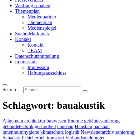
Werbung schalten
Themenplan
Medienpartner
Themenplan
Medienspiegel
Suche-Marktplatz
Kontakt
Kontakt
TEAM
Datenschutzmitteilung
Impressum
Impressum
Haftungsausschluss
Search …
Schlagwort:
bauakustik
Allgemein
architektur
bauwesen
Energie
gebäudesanierung
gebäudetechnik
gesundheit
hausbau
Hausbau
haushalt
innenraumhygiene
klimaschutz
logistik
Newsletterarchiv
sanierung
Schadstoffe
sicherheit
transport
Verbandsmeldungen