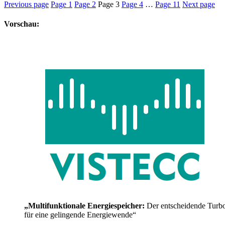
Previous page
Page
1
Page
2
Page
3
Page
4
…
Page
11
Next page
Vorschau:
„Multifunktionale Energiespeicher:
Der entscheidende Turb
für eine gelingende Energiewende“