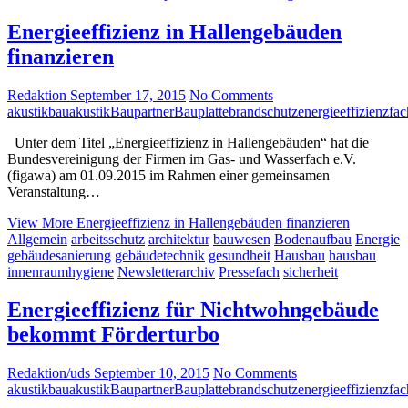
Energieeffizienz in Hallengebäuden
finanzieren
Redaktion
September 17, 2015
No Comments
akustik
bauakustik
Baupartner
Bauplatte
brandschutz
energieeffizienz
fac
Unter dem Titel „Energieeffizienz in Hallengebäuden“ hat die
Bundesvereinigung der Firmen im Gas- und Wasserfach e.V.
(figawa) am 01.09.2015 im Rahmen einer gemeinsamen
Veranstaltung…
View More
Energieeffizienz in Hallengebäuden finanzieren
Allgemein
arbeitsschutz
architektur
bauwesen
Bodenaufbau
Energie
gebäudesanierung
gebäudetechnik
gesundheit
Hausbau
hausbau
innenraumhygiene
Newsletterarchiv
Pressefach
sicherheit
Energieeffizienz für Nichtwohngebäude
bekommt Förderturbo
Redaktion/uds
September 10, 2015
No Comments
akustik
bauakustik
Baupartner
Bauplatte
brandschutz
energieeffizienz
fac