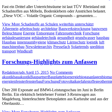
Fast ein Drittel aller Unterrichtsräume ist laut TÜV Rheinland mit
Schadstoffen aus Möbeln, Bodenklebern oder Anstrichen belastet.
„Diese VOC – Volatile Organic Compounds – genannten…
View More
Schadstoffe an Schulen weiterhin unterschätzt
Allgemein
arbeitsschutz
architektur
Bauwerkstrocknung
bauwesen
Beleuchtung
Energie
Entsorgung
Fahrzeugtechnik
Forschung
gebäudesanierung
gebäudetechnik
gesundheit
grundwasser
hausbau
Hausbau
innenraumhygiene
klimaschutz
Lärmschutz
logistik
luft
maschinenbau
Newsletterarchiv
Pressefach
Solartrends
spedition
transport
Windkraft
Forschungs-Highlights zum Anfassen
Redaktion/uds
April 15, 2015
No Comments
akustik
bauakustik
Baupartner
Bauplatte
bioenergie
biogasanlagen
bioma
energien
fenster
fensterbau
Forschung
Fotovoltaik
gefahrstoffe
geothermi
Über 200 Exponate auf BMWi-Leistungsschau im Juni in Berlin
Berlin. Ein elektrisch betriebener Formel 3-Rennwagen aus
Magdeburg, hinterleuchtete Betonplatten aus Karlsruhe und aus der
Oberlausitz…
View More
Forschungs-Highlights zum Anfassen