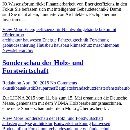
IQ.Wissensforum rückt Finanzierbarkeit von Energieeffizienz in den
Fokus Sie befassen sich mit intelligenter Gebäudetechnik? Damit
sind Sie nicht allein, hunderte von Architekten, Fachplaner und
Investoren…
View More
Energieeffizienz für Nichtwohngebäude bekommt
Förderturbo
architektur
bauwesen
Energie
Fahrzeugtechnik
Forschung
gebäudesanierung
Hausbau
hausbau
klimaschutz
maschinenbau
Newsletterarchiv
Sonderschau der Holz- und
Forstwirtschaft
Redaktion
April 30, 2015
No Comments
akustik
bauakustik
Baupartner
Bauplatte
brandschutz
fenster
fensterbau
fo
Zur LIGNA 2015 vom 11. bis zum 15. Mai organisiert die Deutsche
Messe, gemeinsam mit dem VDMA Holzbearbeitungsmaschinen,
eine neue Sonderschau unter dem Motto „Überraschend…
View More
Sonderschau der Holz- und Forstwirtschaft
altlasten
analyse
architektur
Bauwerkstrocknung
bauwesen
Bodenaufbau
Forschung
gebäudesanierung
gebäudetechnik